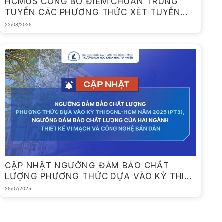
HCMUS CÔNG BỐ ĐIỂM CHUẨN TRÚNG
TUYỂN CÁC PHƯƠNG THỨC XÉT TUYỂN
NĂM 2025
22/08/2025
CẬP NHẬT NGƯỠNG ĐẢM BẢO CHẤT
LƯỢNG PHƯƠNG THỨC DỰA VÀO KỲ THI
ĐGNL-HCM NĂM 2025 (PT3), NGƯỠNG
25/07/2025
ĐẢM BẢO CHẤT LƯỢNG CỦA HAI NGÀNH
THIẾT KẾ VI MẠCH VÀ CÔNG NGHỆ BÁN
DẪN