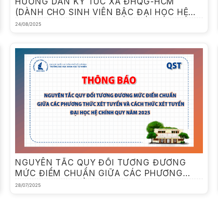
HƯỚNG DẪN KÝ TÚC XÁ ĐHQG-HCM
(DÀNH CHO SINH VIÊN BẬC ĐẠI HỌC HỆ
CHÍNH QUY HỌC TẠI CƠ SỞ KHU ĐÔ THỊ
24/08/2025
ĐHQG-HCM)
NGUYÊN TẮC QUY ĐỔI TƯƠNG ĐƯƠNG
MỨC ĐIỂM CHUẨN GIỮA CÁC PHƯƠNG
THỨC XÉT TUYỂN VÀ CÁCH THỨC XÉT
28/07/2025
TUYỂN ĐẠI HỌC HỆ CHÍNH QUY NĂM 2025