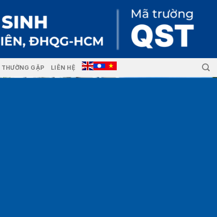
I THƯỜNG GẶP
LIÊN HỆ