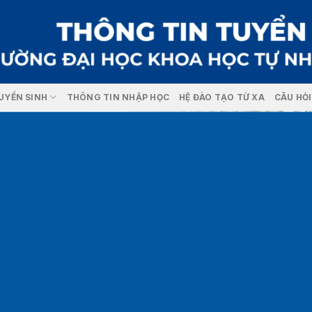
UYỂN SINH
THÔNG TIN NHẬP HỌC
HỆ ĐÀO TẠO TỪ XA
CÂU HỎ