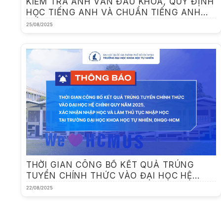
KIỂM TRA ANH VĂN ĐẦU KHÓA, QUY ĐỊNH
HỌC TIẾNG ANH VÀ CHUẨN TIẾNG ANH
ĐỐI VỚI SINH VIÊN ĐẠI HỌC HỆ CHÍNH
25/08/2025
QUY KHÓA TUYỂN 2025
THỜI GIAN CÔNG BỐ KẾT QUẢ TRÚNG
TUYỂN CHÍNH THỨC VÀO ĐẠI HỌC HỆ
CHÍNH QUY NĂM 2025, XÁC NHẬN NHẬP
22/08/2025
HỌC VÀ LÀM THỦ TỤC NHẬP HỌC