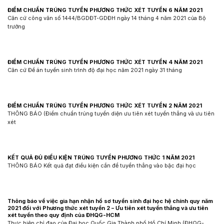
ĐIỂM CHUẨN TRÚNG TUYỂN PHƯƠNG THỨC XÉT TUYỂN 6 NĂM 2021
Căn cứ công văn số 1444/BGDĐT-GDĐH ngày 14 tháng 4 năm 2021 của Bộ
trưởng
ĐIỂM CHUẨN TRÚNG TUYỂN PHƯƠNG THỨC XÉT TUYỂN 4 NĂM 2021
Căn cứ Đề án tuyển sinh trình độ đại học năm 2021 ngày 31 tháng
ĐIỂM CHUẨN TRÚNG TUYỂN PHƯƠNG THỨC XÉT TUYỂN 2 NĂM 2021
THÔNG BÁO (Điểm chuẩn trúng tuyển diện ưu tiên xét tuyển thẳng và ưu tiên
xét
KẾT QUẢ ĐỦ ĐIỀU KIỆN TRÚNG TUYỂN PHƯƠNG THỨC 1 NĂM 2021
THÔNG BÁO Kết quả đạt điều kiện cần để tuyển thẳng vào bậc đại học
Thông báo về việc gia hạn nhận hồ sơ tuyển sinh đại học hệ chính quy năm
2021 đối với Phương thức xét tuyển 2 – Ưu tiên xét tuyển thẳng và ưu tiên
xét tuyển theo quy định của ĐHQG-HCM
Thực hiện chỉ đạo của Đại học Quốc Gia Thành phố Hồ Chí Minh (ĐHQG-