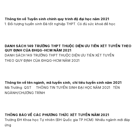
Thông tin về Tuyển sinh chính quy trình độ đại học năm 2021
1. Đối tượng tuyển sinh Đã tốt nghiệp THPT. Có đủ sức khoẻ để học
DANH SÁCH 149 TRƯỜNG THPT THUỘC DIỆN ƯU TIÊN XÉT TUYỂN THEO
QUY ĐỊNH CỦA ĐHQG-HCM NĂM 2021
DANH SÁCH 149 TRƯỜNG THPT THUỘC DIỆN ƯU TIÊN XÉT TUYỂN
THEO QUY ĐỊNH CỦA ĐHQG-HCM NĂM 2021
Thông tin về tên ngành, mã tuyển sinh, chỉ tiêu tuyển sinh năm 2021
Mã Trường: QST THÔNG TIN TUYỂN SINH ĐẠI HỌC NĂM 2021 TÊN
NGÀNH/CHƯƠNG TRÌNH
THÔNG BÁO VỀ CÁC PHƯƠNG THỨC XÉT TUYỂN NĂM 2021
Trường ĐH Khoa học Tự nhiên (ĐH Quốc gia TP.HCM): Nhiều ngành mới đáp
ứng