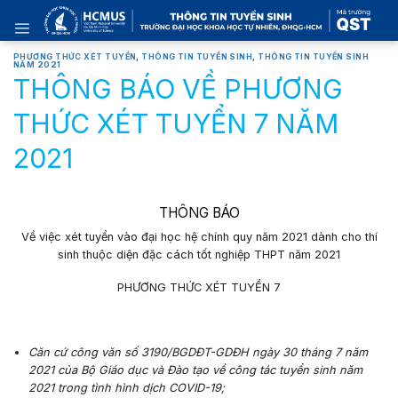
Skip
to
content
PHƯƠNG THỨC XÉT TUYỂN
,
THÔNG TIN TUYỂN SINH
,
THÔNG TIN TUYỂN SINH
NĂM 2021
THÔNG BÁO VỀ PHƯƠNG
THỨC XÉT TUYỂN 7 NĂM
2021
THÔNG BÁO
Về việc xét tuyển vào đại học hệ chính quy năm 2021
dành cho thí
sinh thuộc diện đặc cách tốt nghiệp THPT năm 2021
PHƯƠNG THỨC XÉT TUYỂN 7
Căn cứ
công văn số
3190
/BGDĐT-GDĐH ngày
30
tháng 7 năm
2021 của Bộ Giáo dục và Đào tạo về công tác tuyển sinh năm
2021 trong tình hình dịch COVID-19;