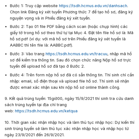
Bước 1: Truy cập website
https://tsdh.hcmus.edu.vn/danhsach
.
Chọn link
Đăng ký xét tuyển Phương thức 7
để tạo hồ sơ, đăng ký
nguyện vọng và in Phiếu đăng ký xét tuyển.
Bước 2: Tạo 01 file PDF bằng cách scan (hoặc chụp hình) các
giấy tờ trong hồ sơ theo thứ tự tại
Mục 4
. Đặt tên file hồ sơ là:
Mã
hồ sơ.pdf
(ví dụ: với mã hồ sơ trên Phiếu đăng ký xét tuyển là
AABBC thì tên file là: AABBC.pdf).
Bước 3: Vào trang
https://tsdh.hcmus.edu.vn/tracuu
, nhập mã hồ
sơ để kiểm tra thông tin. Sau đó chọn chức năng
Nộp hồ sơ trực
tuyến
để upload hồ sơ đã tạo ở Bước 2.
Bước 4: Trên form nộp hồ sơ đã có sẵn thông tin. Thí sinh chỉ cần
nhập: email, số điện thoại và upload file hồ sơ. Thí sinh sẽ nhận
được email xác nhận sau khi nộp hồ sơ online thành công.
9. Kết quả trúng tuyển: 15
giờ00, ngày 15/9/2021
thí sinh tra cứu danh
sách trúng tuyển tại địa chỉ trang
web:
https://tsdh.hcmus.edu.vn/ketqua
10. Thời gian xác nhận nhập học và làm thủ tục nhập học:
Dự kiến thí
sinh trúng tuyển sẽ làm thủ tục xác nhận nhập học và nhập học từ
ngày
23/9/2021
đến
26/9/2021
.