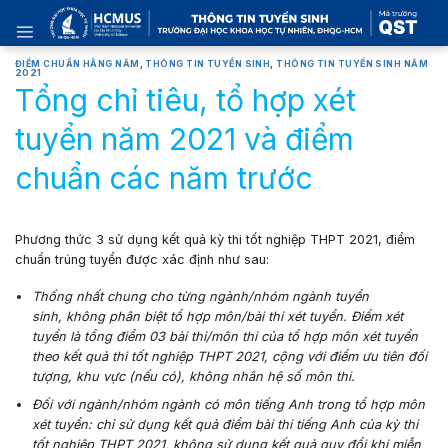
Skip
to
content
ĐIỂM CHUẨN HẰNG NĂM
,
THÔNG TIN TUYỂN SINH
,
THÔNG TIN TUYỂN SINH NĂM
2021
Tổng chỉ tiêu, tổ hợp xét
tuyển năm 2021 và điểm
chuẩn các năm trước
Phương thức 3 sử dụng kết quả kỳ thi tốt nghiệp THPT 2021, điểm
chuẩn trúng tuyển được xác định như sau:
Thống nhất chung cho từng ngành/nhóm ngành tuyển
sinh, không phân biệt tổ hợp môn/bài thi xét tuyển. Điểm xét
tuyển là tổng điểm 03 bài thi/môn thi của tổ hợp môn xét tuyển
theo kết quả thi tốt nghiệp THPT 2021, cộng với điểm ưu tiên đối
tượng, khu vực (nếu có), không nhân hệ số môn thi.
Đối với ngành/nhóm ngành có môn tiếng Anh trong tổ hợp môn
xét tuyển: chỉ sử dụng kết quả điểm bài thi tiếng Anh của kỳ thi
tốt nghiệp THPT 2021, không sử dụng kết quả quy đổi khi miễn