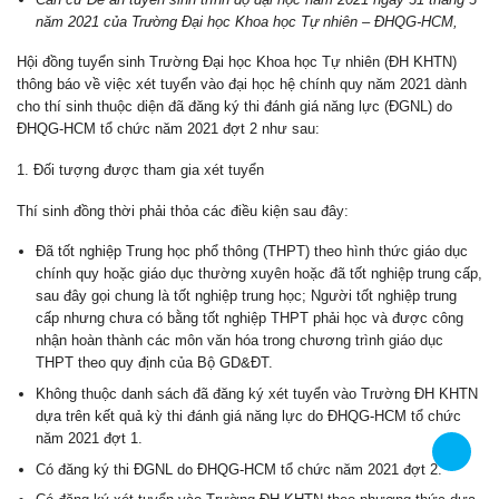
tháng 3 năm 2021 của Trường Đại học Khoa học Tự nhiên –
ĐHQG-HCM,
Hội đồng tuyển sinh Trường Đại học Khoa học Tự nhiên (ĐH KHTN)
thông báo về việc xét tuyển vào đại học hệ chính quy năm
2021
dành cho thí sinh thuộc diện đã đăng ký thi đánh giá năng lực
(ĐGNL) do ĐHQG-HCM tổ chức năm 2021 đợt 2
như sau:
1. Đối tượng được tham gia xét tuyển
Thí sinh đồng thời phải thỏa các điều kiện sau đây:
Đã tốt nghiệp Trung học phổ thông (THPT) theo hình thức giáo
dục chính quy hoặc giáo dục thường xuyên hoặc đã tốt nghiệp
trung cấp, sau đây gọi chung là tốt nghiệp trung học; Người tốt
nghiệp trung cấp nhưng chưa có bằng tốt nghiệp THPT phải học
và được công nhận hoàn thành các môn văn hóa trong chương
trình giáo dục THPT theo quy định của Bộ GD&ĐT.
Không thuộc danh sách đã đăng ký xét tuyển vào Trường ĐH
KHTN dựa trên kết quả kỳ thi đánh giá năng lực do ĐHQG-HCM tổ
chức năm 2021
đợt 1
.
Có đăng ký
thi ĐGNL do ĐHQG-HCM tổ chức năm 2021
đợt 2
.