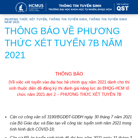
Skip
to
content
PHƯƠNG THỨC XÉT TUYỂN
,
THÔNG TIN TUYỂN SINH
,
THÔNG TIN TUYỂN SINH
NĂM 2021
THÔNG BÁO VỀ PHƯƠNG
THỨC XÉT TUYỂN 7B NĂM
2021
THÔNG BÁO
(Về việc xét tuyển vào đại học hệ chính quy năm 2021 dành cho thí
sinh thuộc diện đã đăng ký thi đánh giá năng lực do ĐHQG-HCM tổ
chức năm 2021 đợt 2
–
PHƯƠNG THỨC XÉT TUYỂN 7B
Căn cứ
công văn số
3190
/BGDĐT-GDĐH ngày
30
tháng 7 năm
2021 của Bộ Giáo dục và Đào tạo về công tác tuyển sinh năm
2021 trong tình hình dịch COVID-19;
Căn cứ Đề án tuyển sinh trình độ đại học năm 2021 ngày 31