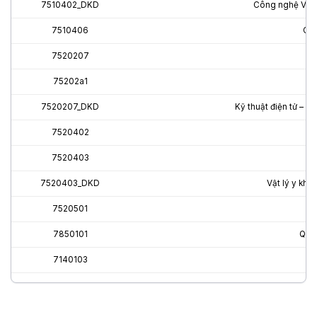
7510402_DKD
Công nghệ Vật l
7510406
Côn
7520207
Kỹ
75202a1
7520207_DKD
Kỹ thuật điện tử – v
7520402
7520403
7520403_DKD
Vật lý y kho
7520501
7850101
Quản
7140103