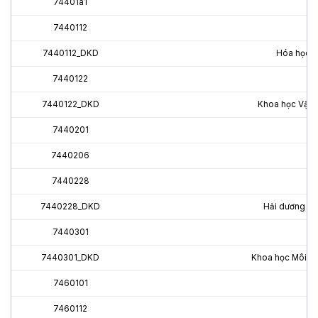
74401a1
7440112
7440112_DKD
Hóa học (
7440122
7440122_DKD
Khoa học Vật l
7440201
7440206
7440228
7440228_DKD
Hải dương họ
7440301
7440301_DKD
Khoa học Môi tr
7460101
7460112