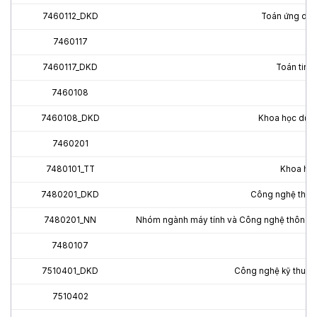
7460112_DKD
Toán ứng dụng
7460117
7460117_DKD
Toán tin (
7460108
7460108_DKD
Khoa học dữ li
7460201
7480101_TT
Khoa học 
7480201_DKD
Công nghệ thông
7480201_NN
Nhóm ngành máy tính và Công nghệ thông tin
7480107
7510401_DKD
Công nghệ kỹ thuật 
7510402