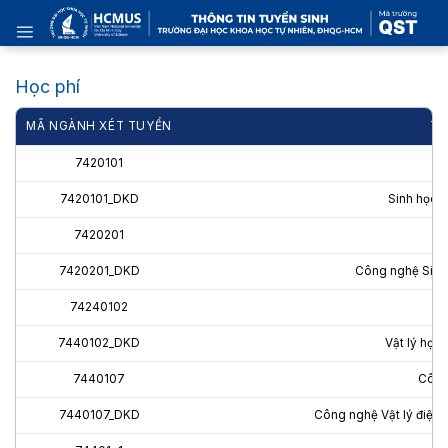
Skip
to
content
Học phí
MÃ NGÀNH XÉT TUYỂN
TÊ
7420101
7420101_DKD
Sinh học (
7420201
7420201_DKD
Công nghệ Sinh 
74240102
7440102_DKD
Vật lý học 
7440107
Công 
7440107_DKD
Công nghệ Vật lý điện t