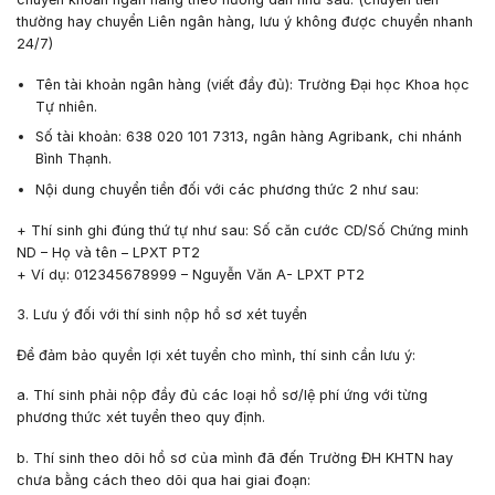
thường
hay chuyển
Liên ngân hàng
, lưu ý không được
chuyển nhanh
24/7)
Tên tài khoản ngân hàng (viết đầy đủ):
Trường Đại học Khoa học
Tự nhiên
.
Số tài khoản:
638 020 101 7313, ngân hàng Agribank, chi nhánh
Bình Thạnh
.
Nội dung chuyển tiền đối với các phương thức 2 như sau:
+ Thí sinh ghi đúng thứ tự như sau:
Số căn cước CD/Số Chứng minh
ND – Họ và tên – LPXT PT2
+ Ví dụ:
012345678999 – Nguyễn Văn A- LPXT PT2
3. Lưu ý đối với thí sinh nộp hồ sơ xét tuyển
Để đảm bảo quyền lợi xét tuyển cho mình, thí sinh cần lưu ý:
a. Thí sinh phải nộp đầy đủ các loại hồ sơ/lệ phí ứng với từng
phương thức xét tuyển theo quy định.
b. Thí sinh theo dõi hồ sơ của mình đã đến Trường ĐH KHTN hay
chưa bằng cách theo dõi qua hai giai đoạn: