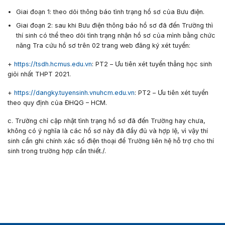
Giai đoạn 1: theo dõi thông báo tình trạng hồ sơ của Bưu điện.
Giai đoạn 2: sau khi Bưu điện thông báo hồ sơ đã đến Trường thì
thí sinh có thể theo dõi tình trạng nhận hồ sơ của mình bằng chức
năng Tra cứu hồ sơ trên 02 trang web đăng ký xét tuyển:
+
https://tsdh.hcmus.edu.vn
:
PT2 – Ưu tiên xét tuyển thẳng học sinh
giỏi nhất THPT 2021
.
+
https://dangky.tuyensinh.vnuhcm.edu.vn
:
PT2 – Ưu tiên xét tuyển
theo quy định của ĐHQG – HCM
.
c. Trường chỉ cập nhật tình trạng hồ sơ đã đến Trường hay chưa,
không có ý nghĩa là các hồ sơ này đã đầy đủ và hợp lệ, vì vậy thí
sinh cần ghi chính xác số điện thoại để Trường liên hệ hỗ trợ cho thí
sinh trong trường hợp cần thiết./.