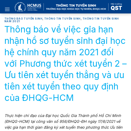
Skip
to
content
THÔNG BÁO TUYỂN SINH
,
THÔNG TIN TUYỂN SINH
,
THÔNG TIN TUYỂN SINH
NĂM 2021
Thông báo về việc gia hạn
nhận hồ sơ tuyển sinh đại học
hệ chính quy năm 2021 đối
với Phương thức xét tuyển 2 –
Ưu tiên xét tuyển thẳng và ưu
tiên xét tuyển theo quy định
của ĐHQG-HCM
Thực hiện chỉ đạo của Đại học Quốc Gia Thành phố Hồ Chí Minh
(ĐHQG-HCM) tại công văn số 956/ĐHQG-ĐH ngày 17/6/2021 về
việc gia hạn thời gian đăng ký xét tuyển theo phương thức
Ư
u tiên