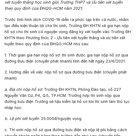
xét tuyển thẳng học sinh giỏi Trường THPT và Ưu tiên xét tuyển
theo quy định của ĐHQG-HCM năm 2021;
Trước tình hình dịch COVID-19 diễn ra phức tạp trên cả nước, nhằm
tạo điều kiện thuận lợi cho thí sinh, Trường ĐH KHTN sẽ gia hạn nộp
hồ sơ cho thí sinh có nguyện vọng đăng ký xét tuyển vào Trường ĐH
KHTN theo
Phương thức 2
– Ưu tiên xét tuyển thẳng và ưu tiên xét
tuyển theo quy định của ĐHQG-HCM như sau:
1. Thời gian gia hạn nộp hồ sơ
: thí sinh được gia hạn nộp hồ sơ qua
đường Bưu điện (chuyển phát nhanh) tính đến hết ngày
23/6/2021
.
2. Hướng dẫn về việc nộp hồ sơ qua đường bưu điện (chuyển phát
nhanh)
a. Địa chỉ nộp hồ sơ
:
Trường ĐH KHTN, Phòng Đào tạo, số 227
Nguyễn Văn Cừ, P4, Q.5, TP.HCM
. Trường hợp thí sinh nộp qua
đường bưu điện Trường sẽ hậu kiểm lại hồ sơ khi thí sinh làm thủ tục
nhập học.
b. Lệ phí xét tuyển
:
25.000đ/nguyện vọng
.
c. Thí sinh nộp hồ sơ qua đường bưu điện sẽ nộp lệ phí bằng cách
chuyển khoản ngân hàng theo hướng dẫn như sau: (
chuyển tiền