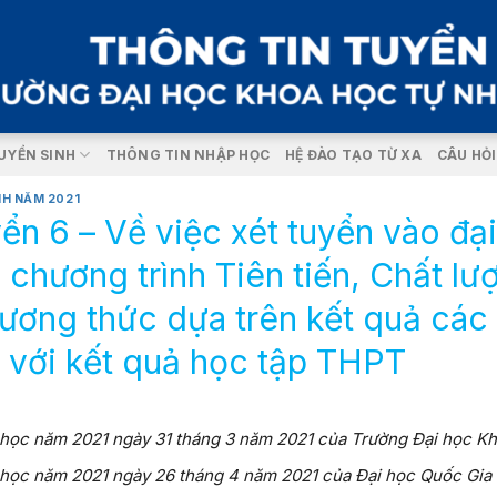
UYỂN SINH
THÔNG TIN NHẬP HỌC
HỆ ĐÀO TẠO TỪ XA
CÂU HỎ
NH NĂM 2021
ển 6 – Về việc xét tuyển vào đạ
chương trình Tiên tiến, Chất lư
ương thức dựa trên kết quả các
 với kết quả học tập THPT
ại học năm 2021 ngày 31 tháng 3 năm 2021 của Trường Đại học
i học năm 2021 ngày 26 tháng 4 năm 2021 của Đại học Quốc Gia