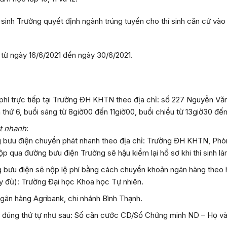
 sinh Trường quyết định ngành trúng tuyển cho thí sinh căn cứ vào
ơ từ ngày
16/6/2021
đến ngày
30/6/2021
.
lệ phí trực tiếp tại Trường ĐH KHTN theo địa chỉ: số 227 Nguyễn 
n thứ 6, buổi sáng từ 8giờ00 đến 11giờ00, buổi chiều từ 13giờ30 đế
t
nhanh
:
ng bưu điện chuyển phát nhanh theo địa chỉ: Trường ĐH KHTN, Ph
p qua đường bưu điện Trường sẽ hậu kiểm lại hồ sơ khi thí sinh l
ng bưu điện sẽ nộp lệ phí bằng cách chuyển khoản ngân hàng theo
ầy đủ): Trường Đại học Khoa học Tự nhiên.
ngân hàng Agribank, chi nhánh Bình Thạnh.
i đúng thứ tự như sau:
Số căn cước CD/Số Chứng minh ND – Họ và