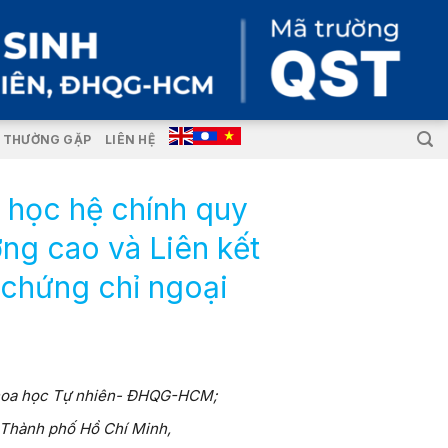
I THƯỜNG GẶP
LIÊN HỆ
i học hệ chính quy
ợng cao và Liên kết
 chứng chỉ ngoại
 Khoa học Tự nhiên- ĐHQG-HCM;
 Thành phố Hồ Chí Minh,