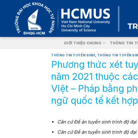
Skip
to
content
GIỚI THIỆU CHUNG
THÔNG TIN T
THÔNG TIN TUYỂN SINH
,
THÔNG TIN TUYỂN SI
Phương thức xét tuy
năm 2021 thuộc các 
Việt – Pháp bằng ph
ngữ quốc tế kết hợp
Căn cứ Đề án tuyển sinh trình độ đ
Căn cứ Đề án tuyển sinh trình độ đạ