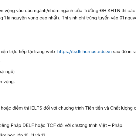
uyện vọng vào các ngành/nhóm ngành của Trường ĐH KHTN thì các
g 1 là nguyện vọng cao nhất). Thí sinh chỉ trúng tuyển vào 01 ngu
 hiện trực tiếp tại trang web
https://tsdh.hcmus.edu.vn
sau đó in ra
;
ại ngữ
;
n vọng.
hoặc điểm thi IELTS đối với chương trình Tiên tiến và Chất lượng 
tiếng Pháp DELF hoặc TCF đối với chương trình Việt – Pháp.
m học lớp 10, 11 và 12.