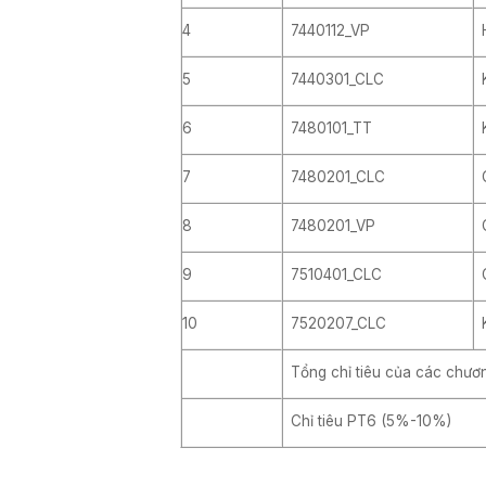
4
7440112_VP
5
7440301_CLC
6
7480101_TT
7
7480201_CLC
8
7480201_VP
9
7510401_CLC
10
7520207_CLC
Tổng chỉ tiêu của các chươn
Chỉ tiêu PT6 (5%-10%)