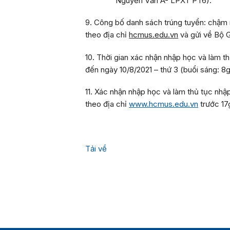
Nguyễn Văn A- LPXT PT6)
.
9. Công bố danh sách trúng tuyển:
chậm 
theo địa chỉ
hcmus.edu.vn
và gửi về B
10. Thời gian xác nhận nhập học và làm t
đến ngày
10/8/2021
– thứ 3 (buổi sáng: 8gi
11. Xác nhận nhập học và làm thủ tục nhậ
theo địa chỉ
www.hcmus.edu.vn
trước
17
Tải về