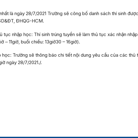
nhất là ngày
28/7/2021
Trường sẽ công bố danh sách thí sinh được
ộ GD&ĐT, ĐHQG-HCM.
hủ tục nhập học:
Thí sinh trúng tuyển sẽ làm thủ tục xác nhận nhậ
ờ – 11giờ, buổi chiều: 13giờ30 – 16giờ).
p học:
Trường sẽ thông báo chi tiết nội dung yêu cầu của các thủ 
giờ
ngày
28/7/2021
./.