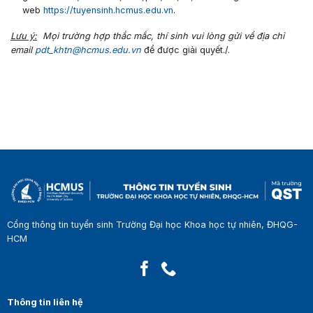
web
https://tuyensinh.hcmus.edu.vn
.
Lưu ý:
Mọi trường hợp thắc mắc, t
hí sinh vui lòng gửi về địa chỉ
email
pdt_khtn@hcmus.edu.vn
để được giải quyết./.
Cổng thông tin tuyển sinh Trường Đại học Khoa học tự nhiên, ĐHQG-
HCM
Thông tin liên hệ