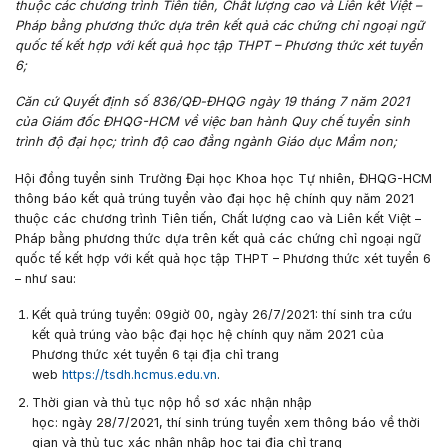
thuộc các chương trình Tiên tiến, Chất lượng cao và Liên kết Việt –
Pháp bằng phương thức dựa trên kết quả các chứng chỉ ngoại ngữ
quốc tế kết hợp với kết quả học tập THPT – Phương thức xét tuyển
6;
Căn cứ Quyết định số 836/QĐ-ĐHQG ngày 19 tháng 7 năm 2021
của Giám đốc ĐHQG-HCM về việc ban hành Quy chế tuyển sinh
trình độ đại học; trình độ cao đẳng ngành Giáo dục Mầm non;
Hội đồng tuyển sinh Trường Đại học Khoa học Tự nhiên, ĐHQG-HCM
thông báo kết quả trúng tuyển vào đại học hệ chính quy năm 2021
thuộc các chương trình Tiên tiến, Chất lượng cao và Liên kết Việt –
Pháp bằng phương thức dựa trên kết quả các chứng chỉ ngoại ngữ
quốc tế kết hợp với kết quả học tập THPT – Phương thức xét tuyển 6
– như sau:
Kết quả trúng tuyển: 09
giờ 00, ngày 26/7/2021:
thí sinh tra cứu
kết quả trúng vào bậc đại học hệ chính quy năm 2021 của
Phương thức xét tuyển 6 tại địa chỉ trang
web
https://tsdh.hcmus.edu.vn
.
Thời gian và thủ tục nộp hồ sơ xác nhận nhập
học:
ngày
28/7/2021
, thí sinh trúng tuyển xem thông báo về thời
gian và thủ tục xác nhận nhập học tại địa chỉ trang