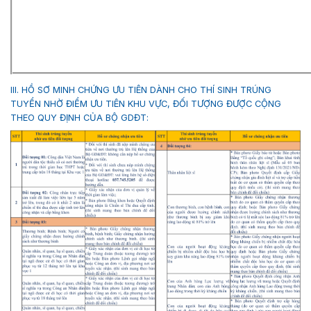
III. HỒ SƠ MINH CHỨNG ƯU TIÊN DÀNH CHO THÍ SINH TRÚNG
TUYỂN NHỜ ĐIỂM ƯU TIÊN KHU VỰC, ĐỐI TƯỢNG ĐƯỢC CỘNG
THEO QUY ĐỊNH CỦA BỘ GDĐT: