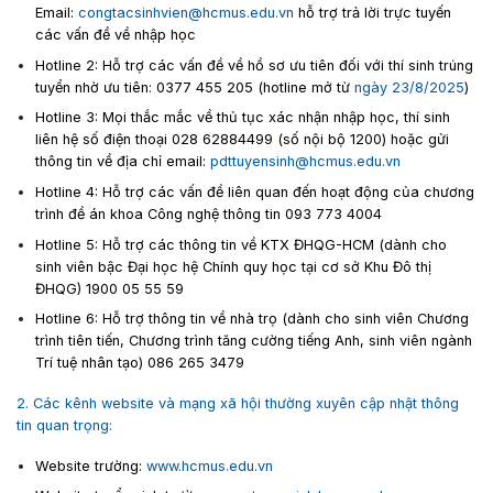
Email:
congtacsinhvien@hcmus.edu.vn
hỗ trợ trả lời trực tuyến
các vấn đề về nhập học
Hotline 2: Hỗ trợ các vấn đề về hồ sơ ưu tiên đối với thí sinh trúng
tuyển nhờ ưu tiên:
0377 455 205 (hotline mở từ
ngày 23/8/2025
)
Hotline 3: Mọi thắc mắc về thủ tục xác nhận nhập học, thí sinh
liên hệ số điện thoại 028 62884499 (số nội bộ 1200) hoặc gửi
thông tin về địa chỉ email:
pdttuyensinh@hcmus.edu.vn
Hotline 4: Hỗ trợ các vấn đề liên quan đến hoạt động của chương
trình đề án khoa Công nghệ thông tin 093 773 4004
Hotline 5: Hỗ trợ các thông tin về KTX ĐHQG-HCM (dành cho
sinh viên bậc Đại học hệ Chính quy học tại cơ sở Khu Đô thị
ĐHQG) 1900 05 55 59
Hotline 6: Hỗ trợ thông tin về nhà trọ (dành cho sinh viên Chương
trình tiên tiến, Chương trình tăng cường tiếng Anh, sinh viên ngành
Trí tuệ nhân tạo) 086 265 3479
2. Các kênh website và mạng xã hội thường xuyên cập nhật thông
tin quan trọng:
Website trường:
www.hcmus.edu.vn