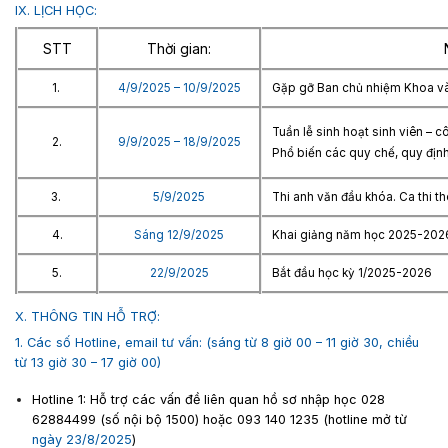
IX. LỊCH HỌC:
STT
Thời gian:
1.
4/9/2025 – 10/9/2025
Gặp gỡ Ban chủ nhiệm Khoa và
Tuần lễ sinh hoạt sinh viên – 
2.
9/9/2025 – 18/9/2025
Phổ biến các quy chế, quy định
3.
5/9/2025
Thi anh văn đầu khóa. Ca thi th
4.
Sáng 12/9/2025
Khai giảng năm học 2025-2026 
5.
22/9/2025
Bắt đầu học kỳ 1/2025-2026
X. THÔNG TIN HỖ TRỢ:
1. Các số Hotline, email tư vấn: (sáng từ 8 giờ 00 – 11 giờ 30, chiều
từ 13 giờ 30 – 17 giờ 00)
Hotline 1: Hỗ trợ các vấn đề liên quan hồ sơ nhập học 028
62884499 (số nội bộ 1500) hoặc 093 140 1235 (hotline mở từ
ngày 23/8/2025
)