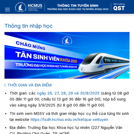
Skip
to
content
Thông tin nhập học
I. THỜI GIAN VÀ ĐỊA ĐIỂM:
Thời gian: các
ngày 26, 27, 28, 29 và 30/8/2025
(sáng từ 08 giờ
00 đến 11 giờ 00; chiều từ 13 giờ 30 đến 16 giờ 00), nộp bổ sung
vào sáng ngày 3/9/2025 (từ 8 giờ 00 đến 11 giờ 00).
Thí sinh xem MSSV và thời gian nhập học cụ thể của từng thí sinh
tại website
https://tsdh.hcmus.edu.vn/ketqua-xettuyen
Địa điểm: Trường Đại học Khoa học tự nhiên (227 Nguyễn Văn
Cừ, Phường Chợ Quán, TP. HCM).