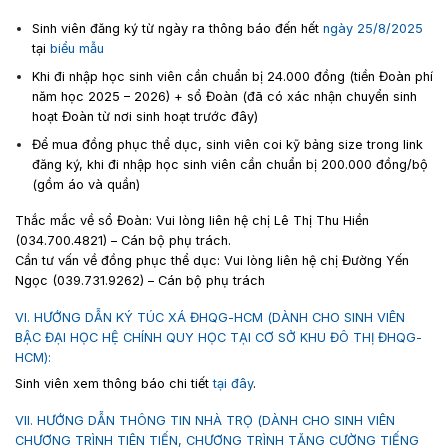
Sinh viên đăng ký từ ngày ra thông báo đến hết
ngày 25/8/2025
tại
biểu mẫu
Khi đi nhập học sinh viên cần chuẩn bị 24.000 đồng (tiền Đoàn phí
năm học 2025 – 2026) + sổ Đoàn (đã có xác nhận chuyển sinh
hoạt Đoàn từ nơi sinh hoạt trước đây)
Để mua đồng phục thể dục, sinh viên coi kỹ bảng size trong link
đăng ký, khi đi nhập học sinh viên cần chuẩn bị 200.000 đồng/bộ
(gồm áo và quần)
Thắc mắc về sổ Đoàn: Vui lòng liên hệ chị Lê Thị Thu Hiền
(034.700.4821) – Cán bộ phụ trách.
Cần tư vấn về đồng phục thể dục: Vui lòng liên hệ chị Đường Yến
Ngọc (039.731.9262) – Cán bộ phụ trách
VI. HƯỚNG DẪN KÝ TÚC XÁ ĐHQG-HCM (DÀNH CHO SINH VIÊN
BẬC ĐẠI HỌC HỆ CHÍNH QUY HỌC TẠI CƠ SỞ KHU ĐÔ THỊ ĐHQG-
HCM):
Sinh viên xem thông báo chi tiết
tại đây
.
VII. HƯỚNG DẪN THÔNG TIN NHÀ TRỌ (DÀNH CHO SINH VIÊN
CHƯƠNG TRÌNH TIÊN TIẾN, CHƯƠNG TRÌNH TĂNG CƯỜNG TIẾNG