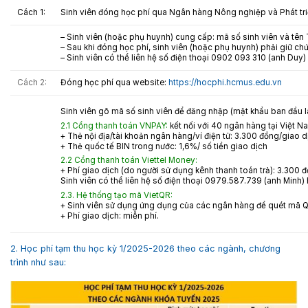
Cách 1:
Sinh viên đóng học phí qua Ngân hàng Nông nghiệp và Phát tri
– Sinh viên (hoặc phụ huynh) cung cấp: mã số sinh viên và tên
– Sau khi đóng học phí, sinh viên (hoặc phụ huynh) phải giữ chứ
– Sinh viên có thể liên hệ số điện thoại 0902 093 310 (anh Duy
Cách 2:
Đóng học phí qua website:
https://hocphi.hcmus.edu.vn
Sinh viên gõ mã số sinh viên để đăng nhập (mật khẩu ban đầu là
2.1 Cổng thanh toán VNPAY:
kết nối với 40 ngân hàng tại Việt N
+ Thẻ nội địa/tài khoản ngân hàng/ví điện tử: 3.300 đồng/giao d
+ Thẻ quốc tế BIN trong nước: 1,6%/ số tiền giao dịch
2.2 Cổng thanh toán Viettel Money:
+ Phí giao dịch (do người sử dụng kênh thanh toán trả): 3.300 
Sinh viên có thể liên hệ số điện thoại 0979.587.739 (anh Minh) 
2.3. Hệ thống tạo mã VietQR:
+ Sinh viên sử dụng ứng dụng của các ngân hàng để quét mã Q
+ Phí giao dịch: miễn phí.
2. Học phí tạm thu học kỳ 1/2025-2026 theo các ngành, chương
trình như sau: