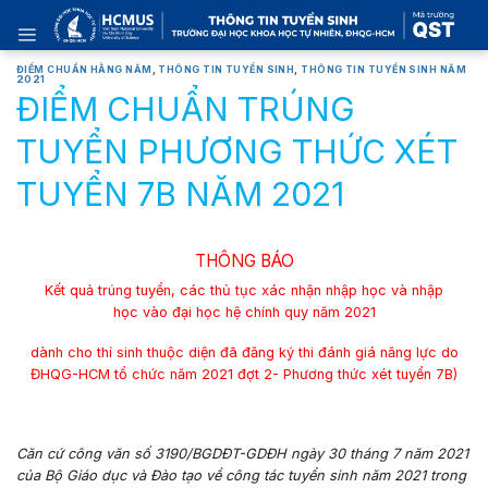
Skip
to
content
ĐIỂM CHUẨN HẰNG NĂM
,
THÔNG TIN TUYỂN SINH
,
THÔNG TIN TUYỂN SINH NĂM
2021
ĐIỂM CHUẨN TRÚNG
TUYỂN PHƯƠNG THỨC XÉT
TUYỂN 7B NĂM 2021
THÔNG BÁO
Kết quả trúng tuyển, các thủ tục xác nhận nhập học và nhập
học vào đại học hệ chính quy năm 2021
dành cho thí sinh thuộc diện đã đăng ký thi đánh giá năng lực do
ĐHQG-HCM tổ chức năm 2021 đợt 2- Phương thức xét tuyển 7B)
Căn cứ
công văn số 3190/BGDĐT-GDĐH ngày 30 tháng 7 năm 2021
của Bộ Giáo dục và Đào tạo về công tác tuyển sinh năm 2021 trong