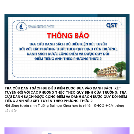
TRA CỨU DANH SÁCH ĐỦ ĐIỀU KIỆN ĐƯỢC ĐƯA VÀO DANH SÁCH XÉT
TUYỂN ĐỐI VỚI CÁC PHƯƠNG THỨC THEO QUY ĐỊNH CỦA TRƯỜNG; TRA
CỨU DANH SÁCH ĐƯỢC CỘNG ĐIỂM VÀ DANH SÁCH ĐƯỢC QUY ĐỔI ĐIỂM
TIẾNG ANH NẾU XÉT TUYỂN THEO PHƯƠNG THỨC 2
Hội đồng tuyển sinh Trường Đại học Khoa học tự nhiên, ĐHQG-HCM thông
báo đến