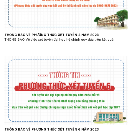
THÔNG BÁO VỀ PHƯƠNG THỨC XÉT TUYỂN 4 NĂM 2023
THÔNG BÁO Về việc xét tuyển đại học hệ chính quy dựa trên kết quả
THÔNG BÁO VỀ PHƯƠNG THỨC XÉT TUYỂN 6 NĂM 2023