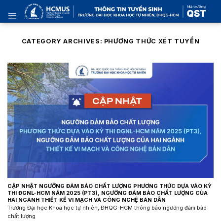
Skip
to
content
CATEGORY ARCHIVES:
PHƯƠNG THỨC XÉT TUYỂN
CẬP NHẬT NGƯỠNG ĐẢM BẢO CHẤT LƯỢNG PHƯƠNG THỨC DỰA VÀO KỲ
THI ĐGNL-HCM NĂM 2025 (PT3), NGƯỠNG ĐẢM BẢO CHẤT LƯỢNG CỦA
HAI NGÀNH THIẾT KẾ VI MẠCH VÀ CÔNG NGHỆ BÁN DẪN
Trường Đại học Khoa học tự nhiên, ĐHQG-HCM thông báo ngưỡng đảm bảo
chất lượng