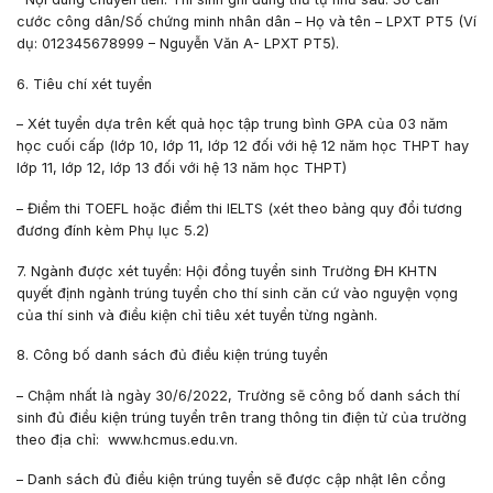
cước công dân/Số chứng minh nhân dân – Họ và tên – LPXT PT5 (Ví
dụ: 012345678999 – Nguyễn Văn A- LPXT PT5).
6. Tiêu chí xét tuyển
– Xét tuyển dựa trên kết quả học tập trung bình GPA của 03 năm
học cuối cấp (lớp 10, lớp 11, lớp 12 đối với hệ 12 năm học THPT hay
lớp 11, lớp 12, lớp 13 đối với hệ 13 năm học THPT)
– Điểm thi TOEFL hoặc điểm thi IELTS (xét theo bảng quy đổi tương
đương đính kèm Phụ lục 5.2)
7. Ngành được xét tuyển:
Hội đồng tuyển sinh Trường ĐH KHTN
quyết định ngành trúng tuyển cho thí sinh căn cứ vào nguyện vọng
của thí sinh và điều kiện chỉ tiêu xét tuyển từng ngành.
8. Công bố danh sách đủ điều kiện trúng tuyển
– Chậm nhất là ngày 30/6/2022, Trường sẽ công bố danh sách thí
sinh đủ điều kiện trúng tuyển trên trang thông tin điện tử của trường
theo địa chỉ: www.hcmus.edu.vn.
– Danh sách đủ điều kiện trúng tuyển sẽ được cập nhật lên cổng