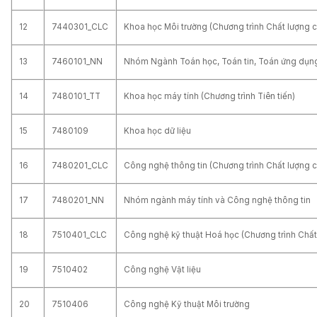
12
7440301_CLC
Khoa học Môi trường (Chương trình Chất lượng 
13
7460101_NN
Nhóm Ngành Toán học, Toán tin, Toán ứng dụn
14
7480101_TT
Khoa học máy tính (Chương trình Tiên tiến)
15
7480109
Khoa học dữ liệu
16
7480201_CLC
Công nghệ thông tin (Chương trình Chất lượng 
17
7480201_NN
Nhóm ngành máy tính và Công nghệ thông tin
18
7510401_CLC
Công nghệ kỹ thuật Hoá học (Chương trình Chất
19
7510402
Công nghệ Vật liệu
20
7510406
Công nghệ Kỹ thuật Môi trường