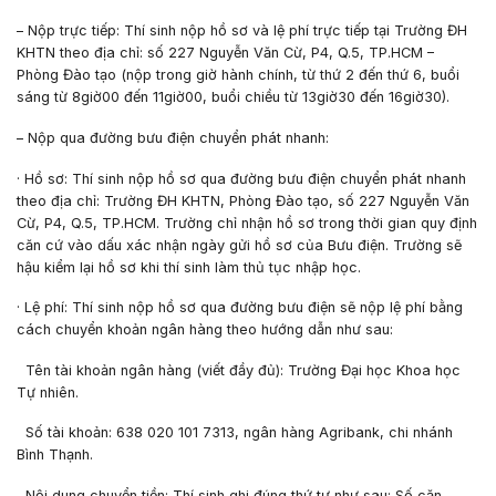
– Nộp trực tiếp: Thí sinh nộp hồ sơ và lệ phí trực tiếp tại Trường ĐH
KHTN theo địa chỉ: số 227 Nguyễn Văn Cừ, P4, Q.5, TP.HCM –
Phòng Đào tạo (nộp trong giờ hành chính, từ thứ 2 đến thứ 6, buổi
sáng từ 8giờ00 đến 11giờ00, buổi chiều từ 13giờ30 đến 16giờ30).
– Nộp qua đường bưu điện chuyển phát nhanh:
· Hồ sơ: Thí sinh nộp hồ sơ qua đường bưu điện chuyển phát nhanh
theo địa chỉ: Trường ĐH KHTN, Phòng Đào tạo, số 227 Nguyễn Văn
Cừ, P4, Q.5, TP.HCM. Trường chỉ nhận hồ sơ trong thời gian quy định
căn cứ vào dấu xác nhận ngày gửi hồ sơ của Bưu điện. Trường sẽ
hậu kiểm lại hồ sơ khi thí sinh làm thủ tục nhập học.
· Lệ phí: Thí sinh nộp hồ sơ qua đường bưu điện sẽ nộp lệ phí bằng
cách chuyển khoản ngân hàng theo hướng dẫn như sau:
Tên tài khoản ngân hàng (viết đầy đủ): Trường Đại học Khoa học
Tự nhiên.
Số tài khoản: 638 020 101 7313, ngân hàng Agribank, chi nhánh
Bình Thạnh.
Nội dung chuyển tiền: Thí sinh ghi đúng thứ tự như sau: Số căn