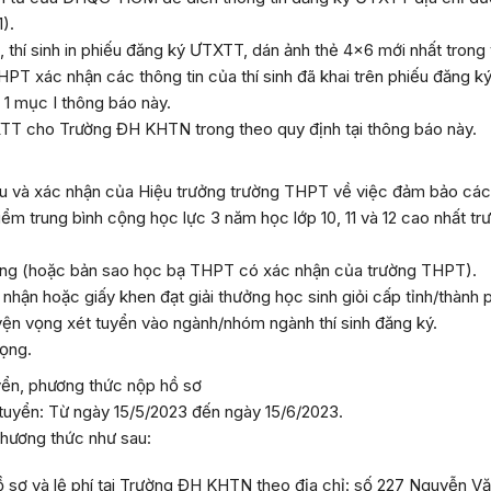
1)
.
, thí sinh in phiếu đăng ký ƯTXTT, dán ảnh thẻ 4×6 mới nhất trong 
T xác nhận các thông tin của thí sinh đã khai trên phiếu đăng ký
n 1 mục I thông báo này.
T cho Trường ĐH KHTN trong theo quy định tại thông báo này.
ệu và xác nhận của Hiệu trưởng trường THPT về việc đảm bảo các ti
ểm trung bình cộng học lực 3 năm học lớp 10, 11 và 12 cao nhất 
ng (hoặc bản sao học bạ THPT có xác nhận của trường THPT).
hận hoặc giấy khen đạt giải thưởng học sinh giỏi cấp tỉnh/thành 
guyện vọng xét tuyển vào ngành/nhóm ngành thí sinh đăng ký.
vọng.
yển, phương thức nộp hồ sơ
 tuyển: Từ ngày
15/5/
2023
đến ngày
15/6
/2023
.
phương thức như sau:
 hồ sơ và lệ phí tại Trường ĐH KHTN theo địa chỉ: số 227 Nguyễn