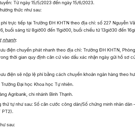
 tuyển: Từ ngày
15/5/
2023
đến ngày
15/6
/2023
.
phương thức như sau:
lệ phí trực tiếp tại Trường ĐH KHTN theo địa chỉ: số 227 Nguyễn
ứ 6, buổi sáng từ 8giờ00 đến 11giờ00, buổi chiều từ 13giờ30 đến 16g
t
nhanh
:
bưu điện chuyển phát nhanh theo địa chỉ: Trường ĐH KHTN, Phòn
ong thời gian quy định căn cứ vào dấu xác nhận ngày gửi hồ sơ củ
 bưu điện sẽ nộp lệ phí bằng cách chuyển khoản ngân hàng theo h
: Trường Đại học Khoa học Tự nhiên.
hàng Agribank, chi nhánh Bình Thạnh.
ng thứ tự như sau: Số căn cước công dân/Số chứng minh nhân dân 
 PT2).
như sau: