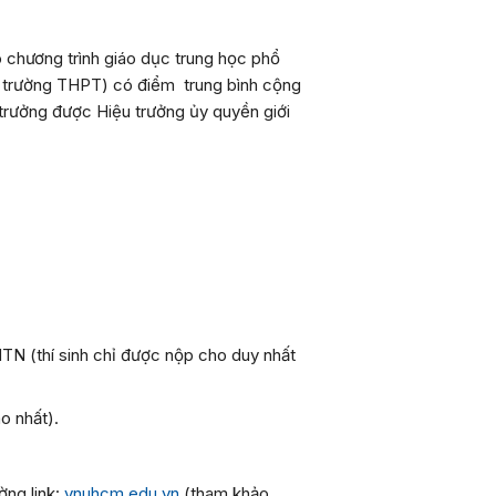
 chương trình giáo dục trung học phổ
 trường THPT) có điểm trung bình cộng
 trưởng được Hiệu trưởng ủy quyền giới
N (thí sinh chỉ được nộp cho duy nhất
o nhất).
ờng link:
vnuhcm.edu.vn
(tham khảo