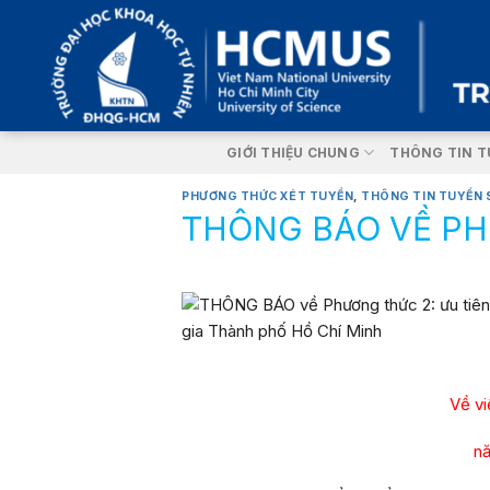
Skip
to
content
GIỚI THIỆU CHUNG
THÔNG TIN T
PHƯƠNG THỨC XÉT TUYỂN
,
THÔNG TIN TUYỂN 
THÔNG BÁO VỀ PH
Về vi
nă