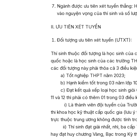
Ngành được ưu tiên xét tuyển
thẳng
:
Hộ
vào nguyện vọng của thí sinh và số lươ
II. ƯU TIÊN XÉT TUYỂN
Đối tượng ưu tiên xét tuyển (ƯTXT):
Thí sinh thuộc đối tượng là học sinh của
quốc hoặc là học sinh của các trường 
các đối tượng này phải thỏa cả 3 điều kiệ
a) Tốt nghiệp THPT năm 2023;
b) Hạnh kiểm tốt trong 03 năm lớp 10, 
c) Đạt kết quả xếp loại học sinh giỏi 03 n
11 và 12 thì phải có thêm 01 trong 03 điều 
i) Là thành viên đội tuyển của Trường 
thi khoa học kỹ thuật cấp quốc gia (lưu ý
trực thuộc trung ương không được tính tr
ii) Thí sinh đạt giải nhất, nhì, ba cấp 
hay đạt huy chương Vàng, Bạc trong Kỳ t