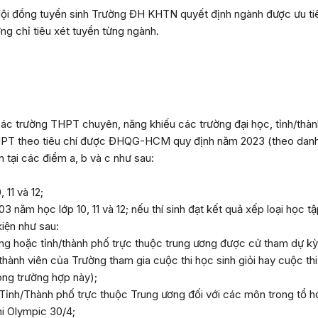
i đồng tuyển sinh Trường ĐH KHTN quyết định ngành được ưu tiên 
̣ng chỉ tiêu xét tuyển từng ngành.
 các trường THPT chuyên, năng khiếu các trường đại học, tỉnh/thàn
THPT theo tiêu chí được ĐHQG-HCM quy định năm 2023 (theo dan
n tại các điểm a, b và c như sau:
11 và 12;
ăm học lớp 10, 11 và 12; nếu thí sinh đạt kết quả xếp loại học tập
kiện như sau:
hoặc tỉnh/thành phố trực thuộc trung ương được cử tham dự kỳ t
 thành viên của Trường tham gia cuộc thi học sinh giỏi hay cuộc th
ong trường hợp này);
Tỉnh/Thành phố trực thuộc Trung ương đối với các môn trong tổ hợ
hi Olympic 30/4;