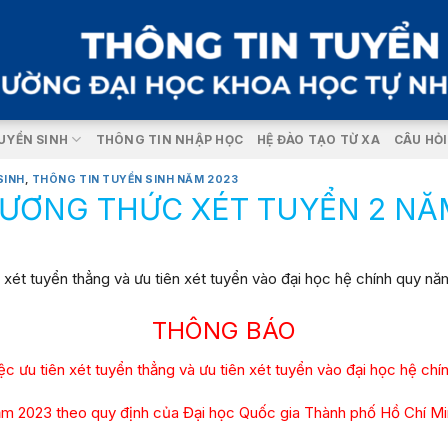
UYỂN SINH
THÔNG TIN NHẬP HỌC
HỆ ĐÀO TẠO TỪ XA
CÂU HỎ
SINH
,
THÔNG TIN TUYỂN SINH NĂM 2023
ƯƠNG THỨC XÉT TUYỂN 2 NĂ
THÔNG BÁO
ệc ưu tiên xét tuyển thẳng và ưu tiên xét tuyển vào đại học hệ chí
m 2023 theo quy định của Đại học Quốc gia Thành phố Hồ Chí M