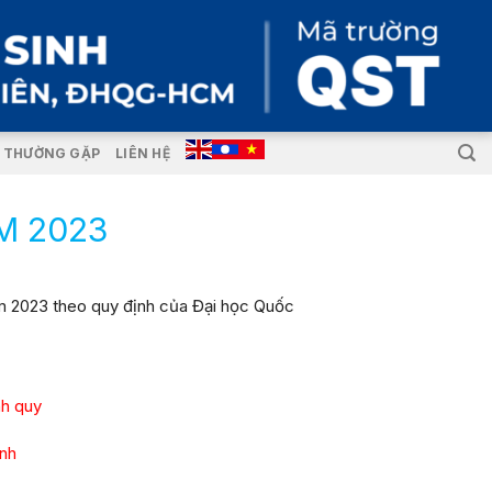
I THƯỜNG GẶP
LIÊN HỆ
M 2023
nh quy
inh