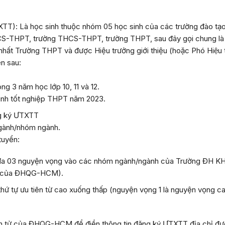
TXTT)
: Là học sinh thuộc nhóm 05 học sinh của các trường đào tạo
CS-THPT, trường THCS-THPT, trường THPT, sau đây gọi chung là
 nhất Trường THPT và được Hiệu trưởng giới thiệu (hoặc Phó Hiệu
ện sau:
ong 3 năm học lớp 10, 11 và 12.
sinh tốt nghiệp THPT năm 2023.
g ký
ƯTXTT
ngành/nhóm ngành.
tuyển:
i đa 03 nguyện vọng vào các nhóm ngành/ngành của Trường ĐH KHT
iên của ĐHQG-HCM).
ứ tự ưu tiên từ cao xuống thấp (nguyện vọng 1 là nguyện vọng ca
:
điện tử của ĐHQG-HCM để điền thông tin đăng ký ƯTXTT địa chỉ đư