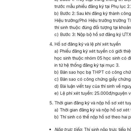
trước mẫu phiếu đăng ký tại
Phụ
lục 2.
b) Bước 2
: Sau khi đăng ký thành công
Hiệu trưởng/Phó Hiệu trưởng trường THP
thí sinh thuộc đúng đối tượng tại khoả
c) Bước 3
: Nộp bộ hồ sơ đăng ký ƯTXT
Hồ sơ đăng ký
và lệ phí
xét tuyển
a) Phiếu đăng ký xét tuyển có giới thi
học sinh thuộc nhóm 05 học sinh có đi
in từ hệ thống đăng ký tại
mục 3.
b) Bản sao học bạ THPT có công chứ
c) Bản sao có công chứng giấy chứng n
d) Bài luận viết tay của thí sinh về n
e) Lệ phí xét tuyển: 25.000đ/nguyện 
Thời gian đăng ký và nộp hồ sơ xét tu
a) Thời gian đăng ký và nộp hồ sơ xét
b) Thí sinh có thể nộp hồ sơ theo hai 
Nộp trực tiếp
: Thí sinh nộp trực tiếp