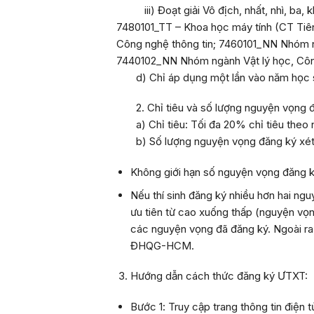
iii) Đoạt giải Vô địch, nhất, nhì, ba, 
7480101_TT – Khoa học máy tính (CT Tiê
Công nghệ thông tin; 7460101_NN Nhóm ng
7440102_NN Nhóm ngành Vật lý học, Công 
d) Chỉ áp dụng một lần vào năm học s
2.
Chỉ tiêu và s
ố lượng nguyện vọng đ
a) Chỉ tiêu: Tối đa
20%
chỉ tiêu theo
b) Số lượng nguyện vọng đăng ký xét
Không giới hạn số nguyện vọng đăng
Nếu thí sinh đăng ký nhiều hơn hai 
ưu tiên từ cao xuống thấp (nguyện vọn
các nguyện vọng đã đăng ký. Ngoài ra,
ĐHQG-HCM.
Hướng dẫn cách thức đăng ký Ư
TXT:
Bước 1
: Truy cập trang thông tin điệ