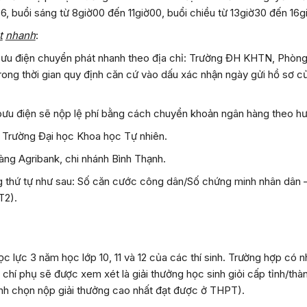
ứ 6, buổi sáng từ 8giờ00 đến 11giờ00, buổi chiều từ 13giờ30 đến 16g
t
nhanh
:
 bưu điện chuyển phát nhanh theo địa chỉ: Trường ĐH KHTN, Phòn
ong thời gian quy định căn cứ vào dấu xác nhận ngày gửi hồ sơ củ
 bưu điện sẽ nộp lệ phí bằng cách chuyển khoản ngân hàng theo h
: Trường Đại học Khoa học Tự nhiên.
hàng Agribank, chi nhánh Bình Thạnh.
ng thứ tự như sau: Số căn cước công dân/Số chứng minh nhân dân –
T2).
 lực 3 năm học lớp 10, 11 và 12 của các thí sinh. Trường hợp có nhi
, tiêu chí phụ sẽ được xem xét là giải thưởng học sinh giỏi cấp tỉ
hí sinh chọn nộp giải thưởng cao nhất đạt được ở THPT).