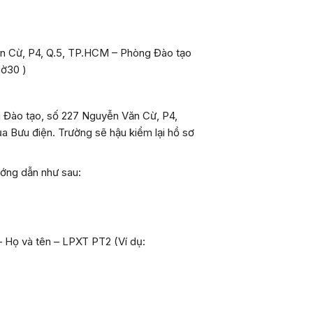
 Văn Cừ, P4, Q.5, TP.HCM – Phòng Đào tạo
iờ30 )
g Đào tạo, số 227 Nguyễn Văn Cừ, P4,
a Bưu điện. Trường sẽ hậu kiểm lại hồ sơ
ướng dẫn như sau:
– Họ và tên – LPXT PT2 (Ví dụ: