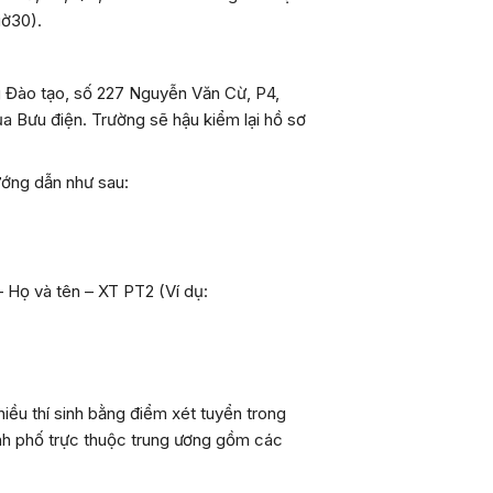
iờ30).
g Đào tạo, số 227 Nguyễn Văn Cừ, P4,
a Bưu điện. Trường sẽ hậu kiểm lại hồ sơ
ướng dẫn như sau:
 Họ và tên – XT PT2 (Ví dụ:
ều thí sinh bằng điểm xét tuyển trong
nh/thành phố trực thuộc trung ương gồm các