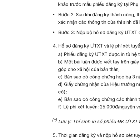
khảo trước mẫu phiếu đăng ký tại
Phụ
Bước 2
: Sau khi đăng ký thành công, 
xác nhận các thông tin của thí sinh đã 
Bước 3
: Nộp bộ hồ sơ đăng ký ƯTXT c
Hồ sơ đăng ký ƯTXT và lệ phí xét tuy
a) Phiếu đăng ký ƯTXT được in từ hệ 
b) Một bài luận được viết tay trên giấ
góp cho xã hội của bản thân;
c) Bản sao có công chứng học bạ 3 
d) Giấy chứng nhận của Hiệu trưởng nếu
có);
e) Bản sao có công chứng các thành tí
f) Lệ phí xét tuyển: 25.000đ/nguyện v
(*)
Lưu ý: Thí sinh in số phiếu ĐK
Ư
TXT 
Thời gian đăng ký và nộp hồ sơ xét tu