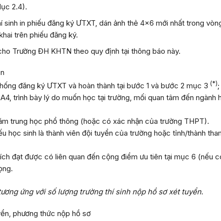
lục 2.4)
.
thí sinh in phiếu đăng ký ƯTXT, dán ảnh thẻ 4×6 mới nhất trong vò
khai trên phiếu đăng ký.
ho Trường ĐH KHTN theo quy định tại thông báo này.
ển
(*)
thống đăng ký ƯTXT và hoàn thành tại bước 1 và bước 2
mục 3
;
y A4, trình bày lý do muốn học tại trường, mối quan tâm đến ngành
năm trung học phổ thông (hoặc có xác nhận của trường THPT).
 học sinh là thành viên đội tuyển của trường hoặc tỉnh/thành tham
ch đạt được có liên quan đến cộng điểm ưu tiên tại
mục 6
(nếu c
ọng.
tương ứng với số lượng
trường
thí sinh
nộp hồ sơ xét tuyển
.
yển, phương thức nộp hồ sơ