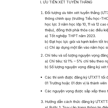
I. ƯU TIÊN XÉT TUYỂN THẲNG
Đối tượng ưu tiên xét tuyển thẳng (Ư
thông chính quy (trường Tiểu học-TH
học lực 3 năm học lớp 10, 11 và 12 cao
thiệu), đồng thời phải thỏa các điều ki
a) Tốt nghiệp THPT năm 2023.
b) Đạt học lực giỏi và hạnh kiểm tốt tr
c) Chỉ áp dụng một lần vào năm học 
Chỉ tiêu và s
ố lượng nguyện vọng đăn
a) Chỉ tiêu: từ
1% – 5%
chỉ tiêu theo 
b) Số lượng nguyện vọng đăng ký xét 
Các thí sinh được đăng ký ƯTXTT tố
01 Trường hoặc 01 đơn vị là thành v
Các nguyện vọng được sắp xếp theo th
Hướng dẫn cách thức đăng ký Ư
TXT
T
a) Bước 1
: Truy cập trang thông tin 