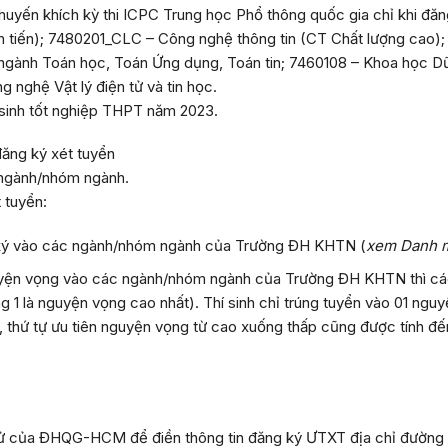
khuyến khích kỳ thi ICPC Trung học Phổ thông quốc gia chỉ khi đ
n tiến); 7480201_CLC – Công nghệ thông tin (CT Chất lượng cao
ành Toán học, Toán Ứng dụng, Toán tin; 7460108 – Khoa học Dữ l
nghệ Vật lý điện tử và tin học.
inh tốt nghiệp THPT năm 2023.
ăng ký xét tuyển
 ngành/nhóm ngành.
 tuyển:
 ký vào các ngành/nhóm ngành của Trường ĐH KHTN (
xem Danh m
nguyện vọng vào các ngành/nhóm ngành của Trường ĐH KHTN thì cá
g 1 là nguyện vọng cao nhất). Thí sinh chỉ trúng tuyển vào 01 ngu
 thứ tự ưu tiên nguyện vọng từ cao xuống thấp cũng được tính đến
n tử của ĐHQG-HCM để điền thông tin đăng ký ƯTXT địa chỉ đường 