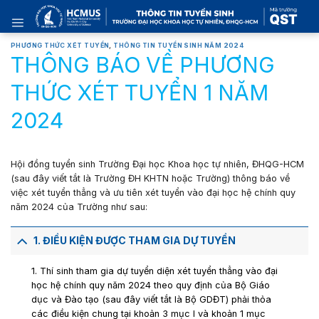
Skip
to
content
PHƯƠNG THỨC XÉT TUYỂN
,
THÔNG TIN TUYỂN SINH NĂM 2024
THÔNG BÁO VỀ PHƯƠNG
THỨC XÉT TUYỂN 1 NĂM
2024
Hội đồng tuyển sinh Trường Đại học Khoa học tự nhiên, ĐHQG-HCM
(sau đây viết tắt là Trường ĐH KHTN hoặc Trường) thông báo về
việc
xét tuyển thẳng
và
ưu tiên xét tuyển
vào đại học hệ chính quy
năm 2024 của Trường như sau:
1. ĐIỀU KIỆN ĐƯỢC THAM GIA DỰ TUYỂN
1. Thí sinh tham gia dự tuyển diện xét tuyển thẳng vào đại
học hệ chính quy năm 2024 theo quy định của Bộ Giáo
dục và Đào tạo (sau đây viết tắt là Bộ GDĐT) phải thỏa
các điều kiện chung tại
khoản 3 mục I
và
khoản 1 mục