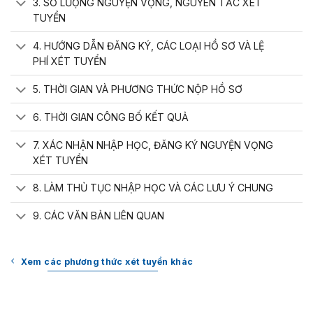
3. SỐ LƯỢNG NGUYỆN VỌNG, NGUYÊN TẮC XÉT
TUYỂN
4. HƯỚNG DẪN ĐĂNG KÝ, CÁC LOẠI HỒ SƠ VÀ LỆ
PHÍ XÉT TUYỂN
5. THỜI GIAN VÀ PHƯƠNG THỨC NỘP HỒ SƠ
6. THỜI GIAN CÔNG BỐ KẾT QUẢ
7. XÁC NHẬN NHẬP HỌC, ĐĂNG KÝ NGUYỆN VỌNG
XÉT TUYỂN
8. LÀM THỦ TỤC NHẬP HỌC VÀ CÁC LƯU Ý CHUNG
9. CÁC VĂN BẢN LIÊN QUAN
Xem các phương thức xét tuyển khác