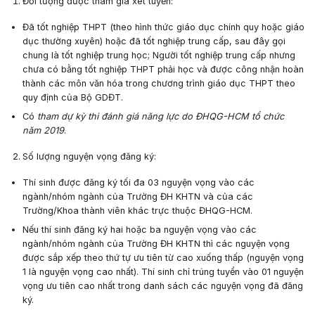
Đối tượng được tham gia xét tuyển:
Đã tốt nghiệp THPT (theo hình thức giáo dục chính quy hoặc giáo
dục thường xuyên) hoặc đã tốt nghiệp trung cấp, sau đây gọi
chung là tốt nghiệp trung học; Người tốt nghiệp trung cấp nhưng
chưa có bằng tốt nghiệp THPT phải học và được công nhận hoàn
thành các môn văn hóa trong chương trình giáo dục THPT theo
quy định của Bộ GDĐT.
Có
tham dự kỳ thi đánh giá năng lực do ĐHQG-HCM tổ chức
năm 2019
.
Số lượng nguyện vọng đăng ký:
Thí sinh được đăng ký
tối đa 03 nguyện vọng
vào các
ngành/nhóm ngành của Trường ĐH KHTN và của các
Trường/Khoa thành viên khác trực thuộc ĐHQG-HCM.
Nếu thí sinh đăng ký hai hoặc ba nguyện vọng vào các
ngành/nhóm ngành của Trường ĐH KHTN thì các nguyện vọng
được
sắp xếp theo thứ tự ưu tiên từ cao xuống thấp
(nguyện vọng
1 là nguyện vọng cao nhất). Thí sinh chỉ trúng tuyển vào 01 nguyện
vọng ưu tiên cao nhất trong danh sách các nguyện vọng đã đăng
ký.