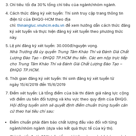
Chỉ tiêu:
tối đa 30% tổng chỉ tiêu của ngành/nhóm ngành.
Cách thức đăng ký
xét tuyển
:
Thí sinh truy cập trang thông tin
điện tử của ĐHQG-HCM theo địa
chỉ:
thinangluc.vnuhcm.edu.vn
để xem hướng dẫn cách thức đăng
ký xét tuyển và thực hiện đăng ký xét tuyển theo phương thức
này.
Lệ phí đăng ký xét tuyển: 30.
000đ/nguyện vọng
.
Nhà Trường đã ủy quyền Trung Tâm Khảo Thí và Đánh Giá Chất
Lượng Đào Tạo – ĐHQG TP.HCM thu tiền. Các em nộp trực tiếp
cho Trung Tâm Khảo Thí và Đánh Giá Chất Lượng Đào Tạo –
ĐHQG TP.HCM.
Thời gian đăng ký xét tuyển:
thí sinh đăng ký xét tuyển từ
ngày
15
/4
/201
9
đến
15/6/2019
Điểm xét tuyển
:
Là tổng điểm của bài thi đánh giá năng lực cộng
với điểm ưu tiên đối tượng và khu vực theo quy định của ĐHQG.
Hội đồng tuyển sinh sẽ quyết định điểm chuẩn trúng tuyển căn
cứ theo hai tiêu chí sau:
Điểm chuẩn phải
đảm bảo chất lượng đầu vào đối với từng
ngành/nhóm ngành (dựa vào kết quả thực tế của kỳ thi).