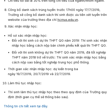
Chỉ tiêu tối đa là 30% trên tổng chỉ tiêu của ngành/nhóm ngành.
Công bố danh sách trúng tuyển
: trước
17h00
ngày
17/7/201
9
,
Trường sẽ công bố danh sách thí sinh được ưu tiên xét tuyển trên
website của trường theo địa chỉ
hcmus.edu.vn
.
X
ác nhận nhập học
:
Hồ sơ xác nhận nhập học:
Đối với thí sinh có dự thi THPT QG năm 2019: Thí sinh xác nhận
nhập học bằng cách nộp bản chính phiếu kết quả thi THPT QG.
Đối với thí sinh không dự thi THPT QG năm 2019, đã tốt nghiệp
THPT năm 2018 trở về trước: Thí sinh xác nhận nhập học bằng
cách nộp sao bằng tốt nghiệp trung học phổ thông.
Thời gian xác nhận nhập học:
dự kiến trong ba
ngày
19/7/2019
,
20/7/2019
và
22/7/2019
.
L
àm thủ tục nhập học
:
Thí sinh làm thủ tục nhập học theo theo quy định của Trường quy
định (thời gian cụ thể sẽ thông báo sau).
Thông tin chi tiết xem tại đây
.