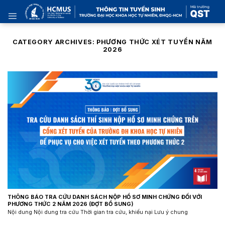
Skip
to
content
CATEGORY ARCHIVES:
PHƯƠNG THỨC XÉT TUYỂN NĂM
2026
THÔNG BÁO TRA CỨU DANH SÁCH NỘP HỒ SƠ MINH CHỨNG ĐỐI VỚI
PHƯƠNG THỨC 2 NĂM 2026 (ĐỢT BỔ SUNG)
Nội dung Nội dung tra cứu Thời gian tra cứu, khiếu nại Lưu ý chung