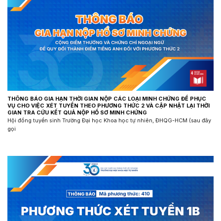
THÔNG BÁO GIA HẠN THỜI GIAN NỘP CÁC LOẠI MINH CHỨNG ĐỂ PHỤC
VỤ CHO VIỆC XÉT TUYỂN THEO PHƯƠNG THỨC 2 VÀ CẬP NHẬT LẠI THỜI
GIAN TRA CỨU KẾT QUẢ NỘP HỒ SƠ MINH CHỨNG
Hội đồng tuyển sinh Trường Đại học Khoa học tự nhiên, ĐHQG-HCM (sau đây
gọi