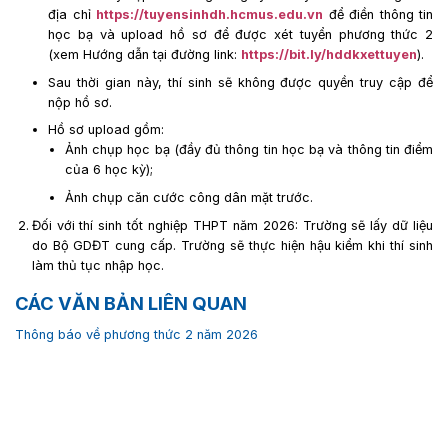
địa chỉ
https://tuyensinhdh.hcmus.edu.vn
để điền thông tin
học bạ và upload hồ sơ để được xét tuyển phương thức 2
(xem Hướng dẫn tại đường link:
https://bit.ly/hddkxettuyen
).
Sau thời gian này, thí sinh sẽ không được quyền truy cập để
nộp hồ sơ.
Hồ sơ upload gồm:
Ảnh chụp học bạ (đầy đủ thông tin học bạ và thông tin điểm
của 6 học kỳ);
Ảnh chụp căn cước công dân mặt trước.
Đối với thí sinh tốt nghiệp THPT năm 2026: Trường sẽ lấy dữ liệu
do Bộ GDĐT cung cấp. Trường sẽ thực hiện hậu kiểm khi thí sinh
làm thủ tục nhập học.
CÁC VĂN BẢN LIÊN QUAN
Thông báo về phương thức 2 năm 2026