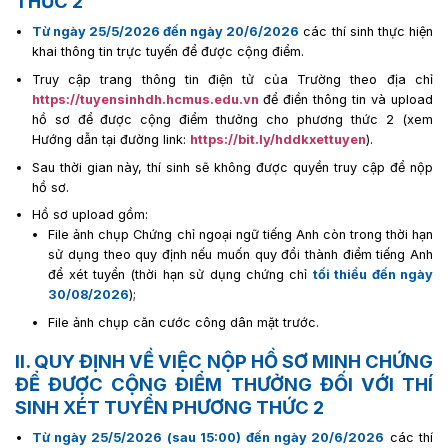
THỨC 2
Từ ngày 25/5/2026 đến ngày 20/6/2026
các thí sinh thực hiện
khai thông tin trực tuyến để được cộng điểm.
Truy cập trang thông tin điện tử của Trường theo địa chỉ
https://tuyensinhdh.hcmus.edu.vn
để điền thông tin và upload
hồ sơ để được cộng điểm thưởng cho phương thức 2 (xem
Hướng dẫn tại đường link:
https://bit.ly/hddkxettuyen
).
Sau thời gian này, thí sinh sẽ không được quyền truy cập để nộp
hồ sơ.
Hồ sơ upload gồm:
File ảnh chụp Chứng chỉ ngoại ngữ tiếng Anh còn trong thời hạn
sử dụng theo quy định nếu muốn quy đổi thành điểm tiếng Anh
để xét tuyển (thời hạn sử dụng chứng chỉ
tối thiểu đến ngày
30/08/2026
);
File ảnh chụp căn cước công dân mặt trước.
II. QUY ĐỊNH VỀ VIỆC NỘP HỒ SƠ MINH CHỨNG
ĐỂ ĐƯỢC CỘNG ĐIỂM THƯỞNG ĐỐI VỚI THÍ
SINH XÉT TUYỂN PHƯƠNG THỨC 2
Từ ngày 25/5/2026 (sau 15:00) đến ngày 20/6/2026
các thí