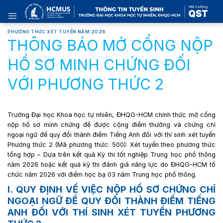
Skip
to
content
PHƯƠNG THỨC XÉT TUYỂN NĂM 2026
THÔNG BÁO MỞ CỔNG NỘP
HỒ SƠ MINH CHỨNG ĐỐI
VỚI PHƯƠNG THỨC 2
Trường Đại học Khoa học tự nhiên, ĐHQG-HCM chính thức mở cổng
nộp hồ sơ minh chứng để được cộng điểm thưởng và chứng chỉ
ngoại ngữ để quy đổi thành điểm Tiếng Anh đối với thí sinh xét tuyển
Phương thức 2 (Mã phương thức: 500): Xét tuyển theo phương thức
tổng hợp – Dựa trên kết quả Kỳ thi tốt nghiệp Trung học phổ thông
năm 2026 hoặc kết quả kỳ thi đánh giá năng lực do ĐHQG-HCM tổ
chức năm 2026 với điểm học bạ 03 năm Trung học phổ thông.
I. QUY ĐỊNH VỀ VIỆC NỘP HỒ SƠ CHỨNG CHỈ
NGOẠI NGỮ ĐỂ QUY ĐỔI THÀNH ĐIỂM TIẾNG
ANH ĐỐI VỚI THÍ SINH XÉT TUYỂN PHƯƠNG