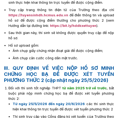
sinh thực hiện khai thông tin trực tuyến để được cộng điểm.
Truy cập trang thông tin điện tử của Trường theo địa chỉ
https://tuyensinhdh.hcmus.edu.vn
để điền thông tin và upload
hồ sơ để được cộng điểm thưởng cho phương thức 2 (xem
Hướng dẫn tại đường link:
https://bit.ly/hddkxettuyen
).
Sau thời gian này, thí sinh sẽ không được quyền truy cập để nộp
hồ sơ.
Hồ sơ upload gồm:
Ảnh chụp giấy chứng nhận đoạt giải để được cộng điểm;
Ảnh chụp căn cước công dân mặt trước.
III. QUY ĐỊNH VỀ VIỆC NỘP HỒ SƠ MINH
CHỨNG HỌC BẠ ĐỂ ĐƯỢC XÉT TUYỂN
PHƯƠNG THỨC 2 (cập nhật ngày 25/5/2026)
Đối với thí sinh tốt nghiệp THPT
từ năm 2025 trở về trước
, bắt
buộc phải nộp minh chứng học bạ để được xét tuyển phương
thức 2:
Từ ngày 25/5/2026 đến ngày 20/6/2026
các thí sinh thực
hiện khai thông tin trực tuyến để được xét tuyển phương thức 2
Thí sinh truy cập vào Cổng đăng ký xét tuyển của Trường theo