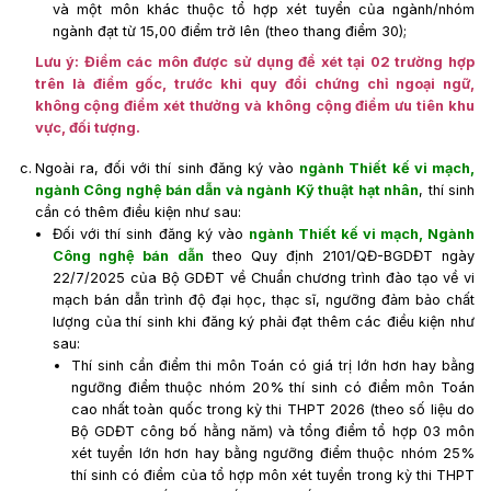
và một môn khác thuộc tổ hợp xét tuyển của ngành/nhóm
ngành đạt từ 15,00 điểm trở lên (theo thang điểm 30);
Lưu ý: Điểm các môn được sử dụng để xét tại 02 trường hợp
trên là điểm gốc, trước khi quy đổi chứng chỉ ngoại ngữ,
không cộng điểm xét thưởng và không cộng điểm ưu tiên khu
vực, đối tượng.
Ngoài ra, đối với thí sinh đăng ký vào
ngành Thiết kế vi mạch,
ngành Công nghệ bán dẫn và ngành Kỹ thuật hạt nhân
, thí sinh
cần có thêm điều kiện như sau:
Đối với thí sinh đăng ký vào
ngành Thiết kế vi mạch, Ngành
Công nghệ bán dẫn
theo Quy định 2101/QĐ-BGDĐT ngày
22/7/2025 của Bộ GDĐT về Chuẩn chương trình đào tạo về vi
mạch bán dẫn trình độ đại học, thạc sĩ, ngưỡng đảm bảo chất
lượng của thí sinh khi đăng ký phải đạt thêm các điều kiện như
sau:
Thí sinh cần điểm thi môn Toán có giá trị lớn hơn hay bằng
ngưỡng điểm thuộc nhóm 20% thí sinh có điểm môn Toán
cao nhất toàn quốc trong kỳ thi THPT 2026 (theo số liệu do
Bộ GDĐT công bố hằng năm) và tổng điểm tổ hợp 03 môn
xét tuyển lớn hơn hay bằng ngưỡng điểm thuộc nhóm 25%
thí sinh có điểm của tổ hợp môn xét tuyển trong kỳ thi THPT