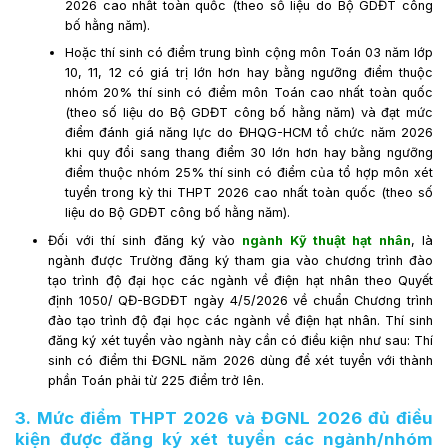
2026 cao nhất toàn quốc (theo số liệu do Bộ GDĐT công
bố hằng năm).
Hoặc thí sinh có điểm trung bình cộng môn Toán 03 năm lớp
10, 11, 12 có giá trị lớn hơn hay bằng ngưỡng điểm thuộc
nhóm 20% thí sinh có điểm môn Toán cao nhất toàn quốc
(theo số liệu do Bộ GDĐT công bố hằng năm) và đạt mức
điểm đánh giá năng lực do ĐHQG-HCM tổ chức năm 2026
khi quy đổi sang thang điểm 30 lớn hơn hay bằng ngưỡng
điểm thuộc nhóm 25% thí sinh có điểm của tổ hợp môn xét
tuyển trong kỳ thi THPT 2026 cao nhất toàn quốc (theo số
liệu do Bộ GDĐT công bố hằng năm).
Đối với thí sinh đăng ký vào
ngành Kỹ thuật hạt nhân
, là
ngành được Trường đăng ký tham gia vào chương trình đào
tạo trình độ đại học các ngành về điện hạt nhân theo Quyết
định 1050/ QĐ-BGDĐT ngày 4/5/2026 về chuẩn Chương trình
đào tạo trình độ đại học các ngành về điện hạt nhân. Thí sinh
đăng ký xét tuyển vào ngành này cần có điều kiện như sau: Thí
sinh có điểm thi ĐGNL năm 2026 dùng để xét tuyển với thành
phần Toán phải từ 225 điểm trở lên.
3. Mức điểm THPT 2026 và ĐGNL 2026 đủ điều
kiện được đăng ký xét tuyển các ngành/nhóm