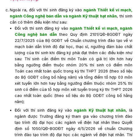
Ngoài ra, đối với thí sinh đăng ký vào
ngành Thiết kế vi mạch,
ngành Công nghệ bán dẫn và ngành Kỹ thuật hạt nhân
, thí sinh
cần có thêm điều kiện như sau:
Đối với thí sinh đăng ký vào
ngành Thiết kế vi mạch, ngành
Công nghệ bán dẫn
theo Quy định 2101/QĐ-BGDĐT ngày
22/7/2025 của Bộ GDĐT về Chuẩn chương trình đào tạo về vi
mạch bán dẫn trình độ đại học, thạc sĩ, ngưỡng đảm bảo chất
lượng của thí sinh khi đăng ký phải đạt thêm các điều kiện như
sau: Thí sinh cần điểm thi môn Toán có giá trị lớn hơn hay
bằng ngưỡng điểm thuộc nhóm 20% thí sinh có điểm môn
Toán cao nhất toàn quốc trong kỳ thi THPT 2026 (theo số liệu
do Bộ GDĐT công bố hằng năm) và tổng điểm tổ hợp 03 môn
xét tuyển lớn hơn hay bằng ngưỡng điểm thuộc nhóm 25% thí
sinh có điểm của tổ hợp môn xét tuyển trong kỳ thi THPT 2026
cao nhất toàn quốc (theo số liệu do Bộ GDĐT công bố hằng
năm);
Đối với thí sinh đăng ký vào
ngành Kỹ thuật hạt nhân
, là
ngành được Trường đăng ký tham gia vào chương trình đào
tạo trình độ đại học các ngành về điện hạt nhân theo Quyết
định số 1050/QĐ-BGDĐT ngày 4/5/2026 về chuẩn Chương
trình đào tạo trình độ đại học các ngành về điện hạt nhân. Thí