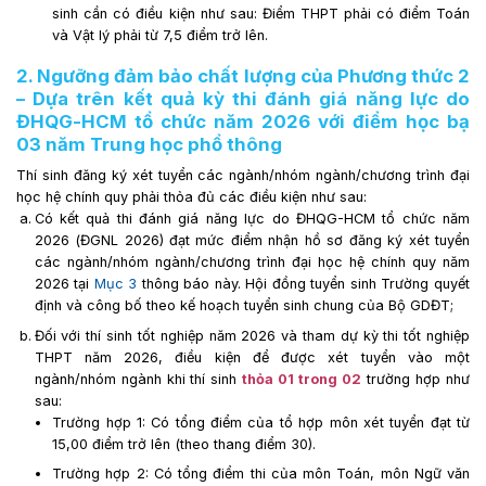
sinh cần có điều kiện như sau: Điểm THPT phải có điểm Toán
và Vật lý phải từ 7,5 điểm trở lên.
2. Ngưỡng đảm bảo chất lượng của Phương thức 2
– Dựa trên kết quả kỳ thi đánh giá năng lực do
ĐHQG-HCM tổ chức năm 2026 với điểm học bạ
03 năm Trung học phổ thông
Thí sinh đăng ký xét tuyển các ngành/nhóm ngành/chương trình đại
học hệ chính quy phải thỏa đủ các điều kiện như sau:
Có kết quả thi đánh giá năng lực do ĐHQG-HCM tổ chức năm
2026 (ĐGNL 2026) đạt mức điểm nhận hồ sơ đăng ký xét tuyển
các ngành/nhóm ngành/chương trình đại học hệ chính quy năm
2026 tại
Mục 3
thông báo này. Hội đồng tuyển sinh Trường quyết
định và công bố theo kế hoạch tuyển sinh chung của Bộ GDĐT;
Đối với thí sinh tốt nghiệp năm 2026 và tham dự kỳ thi tốt nghiệp
THPT năm 2026, điều kiện để được xét tuyển vào một
ngành/nhóm ngành khi thí sinh
thỏa 01 trong 02
trường hợp như
sau:
Trường hợp 1: Có tổng điểm của tổ hợp môn xét tuyển đạt từ
15,00 điểm trở lên (theo thang điểm 30).
Trường hợp 2: Có tổng điểm thi của môn Toán, môn Ngữ văn