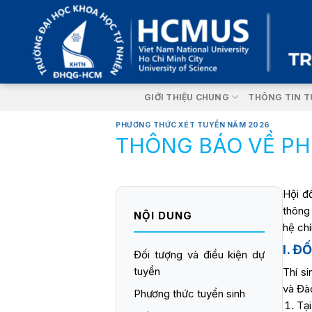
Skip
to
content
GIỚI THIỆU CHUNG
THÔNG TIN T
PHƯƠNG THỨC XÉT TUYỂN NĂM 2026
THÔNG BÁO VỀ PH
Hội đ
thông
NỘI DUNG
hệ ch
I. Đ
Đối tượng và điều kiện dự
tuyển
Thí s
và Đào
Phương thức tuyển sinh
Tại