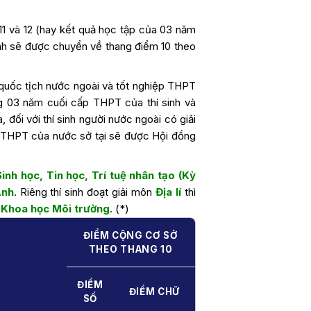
11 và 12 (hay kết quả học tập của 03 năm
inh sẽ được chuyển về thang điểm 10 theo
 quốc tịch nước ngoài và tốt nghiệp THPT
g 03 năm cuối cấp THPT của thí sinh và
a, đối với thí sinh người nước ngoài có giải
g THPT của nước sở tại sẽ được Hội đồng
inh học, Tin học, Trí tuệ nhân tạo (Kỳ
Anh
. Riêng thí sinh đoạt giải môn
Địa lí
thì
, Khoa học Môi trường
. (*)
ĐIỂM CỘNG CƠ SỞ
THEO THANG 10
ĐIỂM
ĐIỂM CHỮ
SỐ