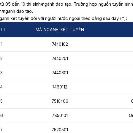
từ 05 đến 10 thí sinh/ngành đào tạo. Trường hợp nguồn tuyển sinh 
nh/ngành đào tạo.
gành xét tuyển đối với người nước ngoài theo bảng sau đây (*):
STT
MÃ NGÀNH XÉT TUYỂN
1
7440102
2
7440201
3
7440301
4
7460112
5
7510406
C
6
7850101
Qu
7
7520501