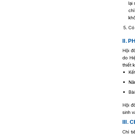
lại
ch
khô
Có 
II. 
Hội đ
do Hi
thiết 
Kết
Năn
Bài
Hội đ
sinh v
III.
Chỉ ti