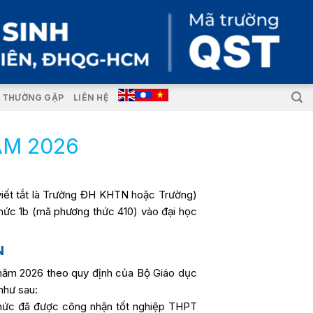
I THƯỜNG GẶP
LIÊN HỆ
ĂM 2026
iết tắt là Trường ĐH KHTN hoặc Trường)
thức 1b (mã phương thức 410) vào đại học
N
y năm 2026 theo quy định của Bộ Giáo dục
như sau:
 thức đã được công nhận tốt nghiệp THPT