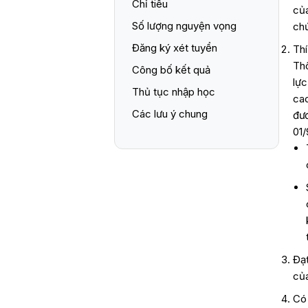
Chỉ tiêu
của
Số lượng nguyện vọng
chứ
Đăng ký xét tuyển
Thí
Th
Công bố kết quả
lực
Thủ tục nhập học
cao
Các lưu ý chung
đư
01/
Đạ
của
Có 