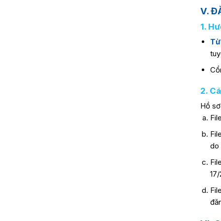
V. 
1. H
Từ
tuy
Cổ
2. Cá
Hồ sơ
Fil
Fil
do 
Fi
17/
Fil
đăn