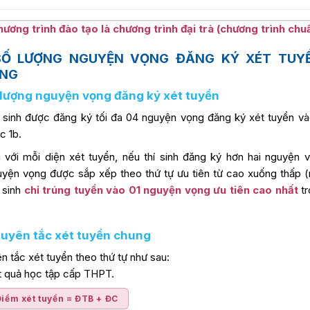
Chương trình đào tạo là chương trình đại trà (chương trình chu
 SỐ LƯỢNG NGUYỆN VỌNG ĐĂNG KÝ XÉT TUY
NG
ố lượng nguyện vọng đăng ký xét tuyển
í sinh được đăng ký tối đa 04 nguyện vọng đăng ký xét tuyển v
c 1b.
i với mỗi diện xét tuyển, nếu thí sinh đăng ký hơn hai nguyện
yện vọng được sắp xếp theo thứ tự ưu tiên từ cao xuống thấp (
 sinh
chỉ trúng tuyển vào 01 nguyện vọng ưu tiên cao nhất
tr
guyên tắc xét tuyển chung
n tắc xét tuyển theo thứ tự như sau:
t quả học tập cấp THPT.
iểm xét tuyển = ĐTB + ĐC