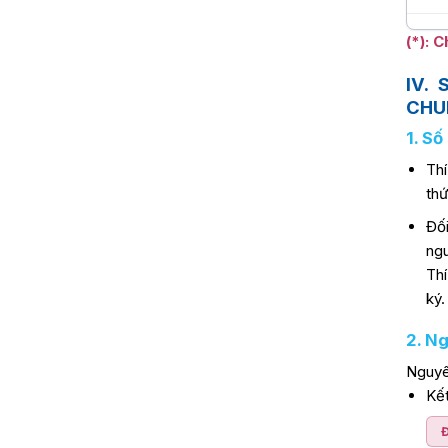
(*): 
IV.
CHU
1. S
Th
thứ
Đố
ngu
Thí
ký.
2. N
Nguyê
Kế
Đ