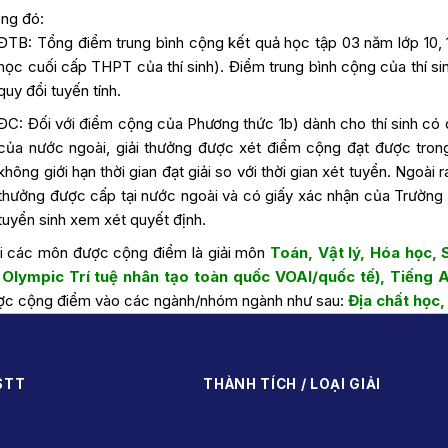
ng đó:
ĐTB: Tổng điểm trung bình cộng kết quả học tập 03 năm lớp 10, 
học cuối cấp THPT của thí sinh). Điểm trung bình cộng của thí s
quy đổi tuyến tính.
ĐC: Đối với điểm cộng của Phương thức 1b) dành cho thí sinh có
của nước ngoài, giải thưởng được xét điểm cộng đạt được tron
không giới hạn thời gian đạt giải so với thời gian xét tuyển. Ngoài r
thưởng được cấp tại nước ngoài và có giấy xác nhận của Trườn
tuyển sinh xem xét quyết định.
ải các môn được cộng điểm là giải môn
Toán, Vật lý, Hóa học, S
i Olympic Trí tuệ nhân tạo toàn quốc VOAI/quốc tế), Tiếng 
ợc cộng điểm vào các ngành/nhóm ngành như sau:
Địa chất học
STT
THÀNH TÍCH / LOẠI GIẢI