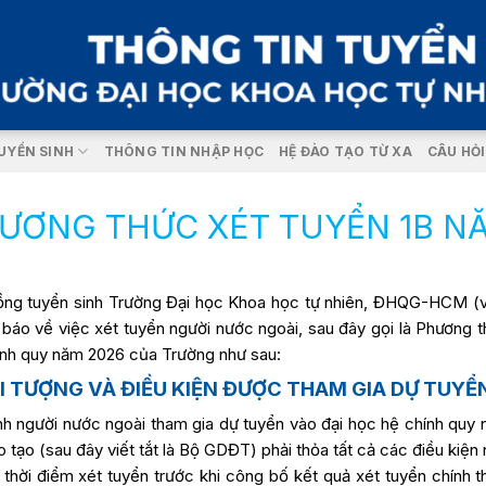
UYỂN SINH
THÔNG TIN NHẬP HỌC
HỆ ĐÀO TẠO TỪ XA
CÂU HỎ
ƯƠNG THỨC XÉT TUYỂN 1B N
ồng tuyển sinh Trường Đại học Khoa học tự nhiên, ĐHQG-HCM (v
 báo về việc xét tuyển người nước ngoài, sau đây gọi là Phương 
ính quy năm 2026 của Trường như sau:
ỐI TƯỢNG VÀ ĐIỀU KIỆN ĐƯỢC THAM GIA DỰ TUYỂ
inh người nước ngoài tham gia dự tuyển vào đại học hệ chính qu
 tạo (sau đây viết tắt là Bộ GDĐT) phải thỏa tất cả các điều kiện 
 thời điểm xét tuyển trước khi công bố kết quả xét tuyển chính