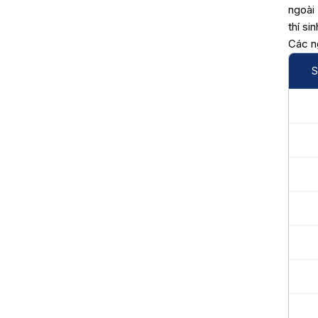
ngoài 
thí si
Các n