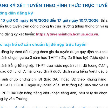
ĐĂNG KÝ XÉT TUYỂN THEO HÌNH THỨC TRỰC TUYẾ
ướng dẫn đăng ký
 10 giờ 00 ngày 16/6/2026 đến 17 giờ ngày 10/7/2026
, thí
ển trực tuyến trên cổng thông tin của Trường (nhập thông tin và u
ng đăng ký xét tuyển:
https://tuyensinhdh.hcmus.edu.vn
.
c loại hồ sơ cần chuẩn bị để nộp trực tuyến
 đăng ký theo đối tượng tham gia dự tuyển được quy định như sau
e ảnh chụp học bạ 3 năm học THPT (đầy đủ 6 học kỳ) được dịch s
e ảnh Bằng tốt nghiệp THPT của nước ngoài (trình độ tương đươn
các đơn vị chức năng xác định) được dịch sang tiếng Việt hoặc t
le ảnh chụp chứng chỉ B1 (bậc 3/6) hoặc B2 theo Khung năng l
2015/TT-BGDĐT ngày 01/9/2015 của Bộ trưởng Bộ Giáo dục và Đà
e PDF: Bài luận bằng tiếng Việt (hoặc tiếng Anh) nêu rõ lý do chọ
g ký vào Trường.