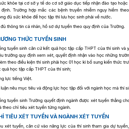
 sức khỏe tại cơ sở y tế do cơ sở giáo dục tiếp nhận đào tạo hoặ
ỉ định. Trường hợp mắc các bệnh truyền nhiễm nguy hiểm theo
ng đủ sức khỏe để học tập thì lưu học sinh phải về nước.
đủ thông tin cá nhân, hồ sơ dự tuyển theo quy định của Trường.
PHƯƠNG THỨC TUYỂN SINH
ồng tuyển sinh căn cứ kết quả học tập cấp THPT của thí sinh và 
ệu trưởng quy định xem xét, quyết định nhận vào học những trườ
kèm theo điều kiện thí sinh phải học 01 học kì bổ sung kiến thức tr
 quả học tập cấp THPT của thí sinh;
g lực tiếng Việt.
 luận nêu mục tiêu và động lực học tập đối với ngành học mà thí s
ồng tuyển sinh Trường quyết định ngành được xét tuyển thẳng ch
à theo chỉ tiêu xét tuyển từng ngành.
 CHỈ TIÊU XÉT TUYỂN VÀ NGÀNH XÉT TUYỂN
êu xét tuyển, căn cứ vào năng lực của thí sinh tham gia dự tuyển