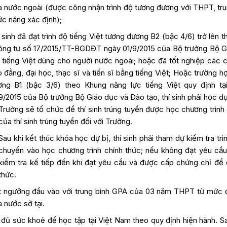
 nước ngoài (được công nhận trình độ tương đương với THPT, tr
c năng xác định);
 sinh đã đạt trình độ tiếng Việt tương đương B2 (bậc 4/6) trở lên t
ông tư số 17/2015/TT-BGDĐT ngày 01/9/2015 của Bộ trưởng Bộ G
 tiếng Việt dùng cho người nước ngoài; hoặc đã tốt nghiệp các 
 đẳng, đại học, thạc sĩ và tiến sĩ bằng tiếng Việt; Hoặc trường hợp
ơng B1 (bậc 3/6) theo Khung năng lực tiếng Việt quy định t
9/2015 của Bộ trưởng Bộ Giáo dục và Đào tạo, thí sinh phải học dự
Trường sẽ tổ chức để thí sinh trúng tuyển được học chương trình 
của thí sinh trúng tuyển đối với Trường.
Sau khi kết thúc khóa học dự bị, thí sinh phải tham dự kiểm tra tr
chuyển vào học chương trình chính thức; nếu không đạt yêu cầu 
kiểm tra kế tiếp đến khi đạt yêu cầu và được cấp chứng chỉ để
thức.
t ngưỡng đầu vào với trung bình GPA của 03 năm THPT từ mức đ
 nước sở tại.
đủ sức khoẻ để học tập tại Việt Nam theo quy định hiện hành. Sau