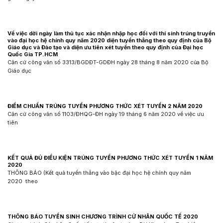
Về việc dời ngày làm thủ tục xác nhận nhập học đối với thí sinh trúng truyển
vào đại học hệ chính quy năm 2020 diện tuyển thẳng theo quy định của Bộ
Giáo dục và Đào tạo và diện ưu tiên xét tuyển theo quy định của Đại học
Quốc Gia TP.HCM
Căn cứ công văn số 3313/BGDĐT-GDĐH ngày 28 tháng 8 năm 2020 của Bộ
Giáo dục
ĐIỂM CHUẨN TRÚNG TUYỂN PHƯƠNG THỨC XÉT TUYỂN 2 NĂM 2020
Căn cứ công văn số 1103/ĐHQG-ĐH ngày 19 tháng 6 năm 2020 về việc ưu
tiên
KẾT QUẢ ĐỦ ĐIỀU KIỆN TRÚNG TUYỂN PHƯƠNG THỨC XÉT TUYỂN 1 NĂM
2020
THÔNG BÁO (Kết quả tuyển thẳng vào bậc đại học hệ chính quy năm
2020 theo
THÔNG BÁO TUYỂN SINH CHƯƠNG TRÌNH CỬ NHÂN QUỐC TẾ 2020