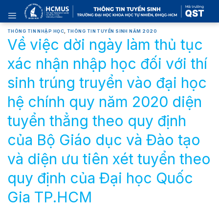
Skip
to
content
THÔNG TIN NHẬP HỌC
,
THÔNG TIN TUYỂN SINH NĂM 2020
Về việc dời ngày làm thủ tục
xác nhận nhập học đối với thí
sinh trúng truyển vào đại học
hệ chính quy năm 2020 diện
tuyển thẳng theo quy định
của Bộ Giáo dục và Đào tạo
và diện ưu tiên xét tuyển theo
quy định của Đại học Quốc
Gia TP.HCM