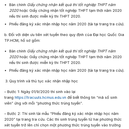
Bản chính
Giấy chứng nhận kết quả thi tốt nghiệp THPT năm
2020
hoặc Giấy chứng nhận tốt nghiệp THPT tạm thời năm 2020
nếu thí sinh được miễn kỳ thi THPT 2020.
P
hiếu đăng ký xác nhận nhập học
năm 20
20
(tải tại trang tra cứu).
b. Đối với diện
ưu tiên xét tuyển theo quy định của Đại học Quốc Gia
TP.HCM, hồ sơ gồm:
Bản chính
Giấy chứng nhận kết quả thi tốt nghiệp THPT năm
2020
hoặc Giấy chứng nhận tốt nghiệp THPT tạm thời năm 2020
nếu thí sinh được miễn kỳ thi THPT 2020.
P
hiếu đăng ký xác nhận nhập học
năm 20
20
(tải tại trang tra cứu).
Quy trình và thủ tục xác nhận nhập học
–
Bước 1:
Ngày
01/9/2020
thí sinh vào lại
trang
https://tracuuts.hcmus.edu.vn
để biết thông tin “
mã số sinh
viên”
ứng với mỗi
“phương thức trúng tuyển”
.
–
Bước 2:
Thí sinh tải mẫu
“Phiếu đăng ký xác nhận nhập học năm
2020”
tại trang tra cứu. Các thí sinh trúng tuyển từ hai phương thức
xét tuyển trở lên chỉ chọn một phương thức trúng tuyển vào trường