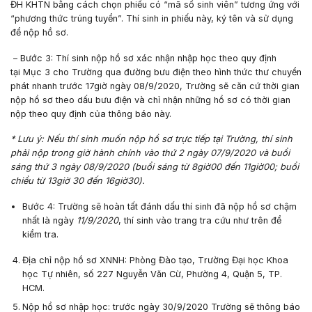
ĐH KHTN bằng cách chọn phiếu có “
mã số sinh viên
” tương ứng với
“
phương thức trúng tuyển
”. Thí sinh in phiếu này, ký tên và sử dụng
để nộp hồ sơ.
–
Bước 3:
Thí sinh nộp
hồ sơ xác nhận nhập học
theo quy định
tại
Mục 3
cho Trường qua đường bưu điện theo hình thức thư chuyển
phát nhanh trước
17giờ
ngày
08/9/2020
, Trường sẽ căn cứ thời gian
nộp hồ sơ theo dấu bưu điện và chỉ nhận những hồ sơ có thời gian
nộp theo quy định của thông báo này.
*
Lưu ý:
Nếu thí sinh muốn nộp hồ sơ trực tiếp tại Trường, thí sinh
phải nộp trong giờ hành chính vào
thứ 2 ngày 07/9/2020 và buổi
sáng thứ 3 ngày 08/9/2020
(buổi sáng từ
8giờ00
đến
11giờ00
; buổi
chiều từ
13giờ 30
đến
16giờ30
).
Bước 4:
Trường sẽ hoàn tất đánh dấu thí sinh đã nộp hồ sơ chậm
nhất là ngày
11/9/2020
, thí sinh vào trang tra cứu như trên để
kiểm tra.
Địa chỉ nộp hồ sơ XNNH:
Phòng Đào tạo, T
rường Đại học Khoa
học Tự nhiên, số 227 Nguyễn Văn Cừ, Phường 4, Quận 5, TP.
HCM.
Nộp hồ sơ nhập học:
trước ngày
30/9/2020
Trường sẽ thông báo