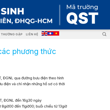
I THƯỜNG GẶP
LIÊN HỆ
 các phương thức
T, ĐGNL qua đường bưu điện theo hình
ưu điện và chỉ nhận những hồ sơ có thời
XT, ĐGNL đến
16g30 ngày
ừ
8giờ00
đến
11giờ00
; buổi chiều từ
13giờ