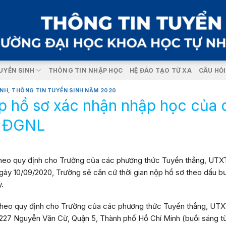
UYỂN SINH
THÔNG TIN NHẬP HỌC
HỆ ĐÀO TẠO TỪ XA
CÂU HỎ
INH
,
THÔNG TIN TUYỂN SINH NĂM 2020
ộp hồ sơ xác nhận nhập học của
, ĐGNL
heo quy định cho Trường của các phương thức Tuyển thẳng, UTX
gày
10/09/2020
, Trường sẽ căn cứ thời gian nộp hồ sơ theo dấu b
y.
heo quy định cho Trường của các phương thức Tuyển thẳng, UT
227 Nguyễn Văn Cừ, Quận 5, Thành phố Hồ Chí Minh
(buổi sáng t