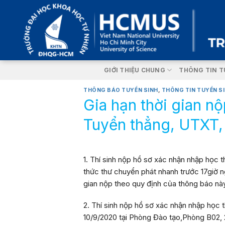
Skip
to
content
GIỚI THIỆU CHUNG
THÔNG TIN T
THÔNG BÁO TUYỂN SINH
,
THÔNG TIN TUYỂN S
Gia hạn thời gian n
Tuyển thẳng, UTXT
1. Thí sinh nộp
hồ sơ xác nhận nhập học
t
thức thư
chuyển phát nhanh
trước
17giờ
n
gian nộp theo quy định của thông báo nà
2. Thí sinh nộp
hồ sơ xác nhận nhập học
t
10/9/2020
tại
Phòng Đào tạo,Phòng B02, 