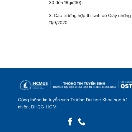
30
đến
16giờ30
).
3. Các trường hợp thí sinh có Giấy chứng
11/9/2020
.
Cổng thông tin tuyển sinh Trường Đại học Khoa học tự
nhiên, ĐHQG-HCM