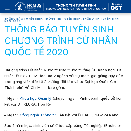
Skip
to
content
THÔNG BÁO TUYỂN SINH
,
THÔNG TIN TUYỂN SINH
,
THÔNG TIN TUYỂN SINH
NĂM 2020
THÔNG BÁO TUYỂN SINH
CHƯƠNG TRÌNH CỬ NHÂN
QUỐC TẾ 2020
Chương trình Cử nhân Quốc tế trực thuộc trường ĐH Khoa học Tự
nhiên, ĐHQG-HCM đào tạo 2 ngành với sự tham gia giảng dạy của
các giảng viên đến từ 2 trường đối tác và từ Đại học Quốc Gia
Thành phố Hồ Chí Minh, bao gồm:
– Ngành
Khoa học Quản lý
(chuyên ngành Kinh doanh quốc tế) liên
kết với ĐH KEUKA, Hoa Kỳ
– Ngành
Công nghệ Thông tin
liên kết với ĐH AUT, New Zealand
Sau 4 năm học, sinh viên sẽ được cấp bằng Tốt nghiệp (Bachelor