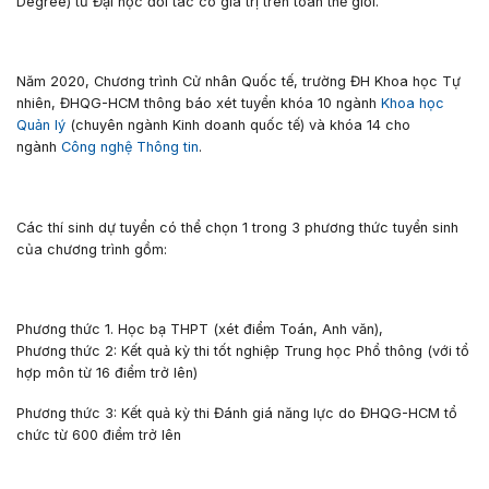
Degree) từ Đại học đối tác có giá trị trên toàn thế giới.
Năm 2020, Chương trình Cử nhân Quốc tế, trường ĐH Khoa học Tự
nhiên, ĐHQG-HCM thông báo xét tuyển
khóa 10 ngành
Khoa học
Quản lý
(chuyên ngành Kinh doanh quốc tế) và
khóa 14 cho
ngành
Công nghệ Thông tin
.
Các thí sinh dự tuyển có thể chọn 1 trong 3 phương thức tuyển sinh
của chương trình gồm:
Phương thức 1.
Học bạ THPT
(xét điểm Toán, Anh văn),
Phương thức 2:
Kết quả kỳ thi tốt nghiệp Trung học Phổ thông (
với tổ
hợp môn từ 16 điểm trở lên)
Phương thức 3:
Kết quả kỳ thi Đánh giá năng lực
do ĐHQG-HCM tổ
chức từ 600 điểm trở lên