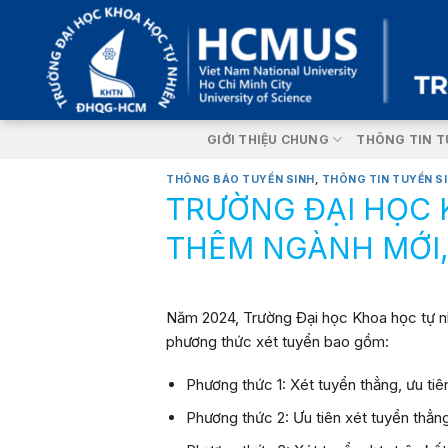
Skip
to
content
GIỚI THIỆU CHUNG
THÔNG TIN T
THÔNG BÁO TUYỂN SINH
,
THÔNG TIN TUYỂN S
TRƯỜNG ĐẠI HỌC 
THÊM NGÀNH MỚI,
Năm 2024, Trường Đại học Khoa học tự nh
phương thức xét tuyển bao gồm:
Phương thức 1:
Xét tuyển thẳng, ưu ti
Phương thức 2:
Ưu tiên xét tuyển thẳ