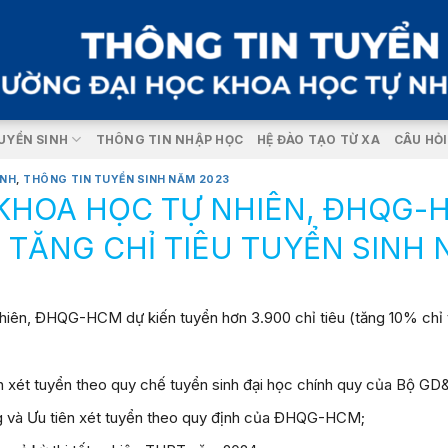
UYỂN SINH
THÔNG TIN NHẬP HỌC
HỆ ĐÀO TẠO TỪ XA
CÂU HỎ
INH
,
THÔNG TIN TUYỂN SINH NĂM 2023
KHOA HỌC TỰ NHIÊN, ĐHQG-
 TĂNG CHỈ TIÊU TUYỂN SINH 
iên, ĐHQG-HCM dự kiến tuyển hơn 3.900 chỉ tiêu (tăng 10% chỉ ti
ên xét tuyển theo quy chế tuyển sinh đại học chính quy của Bộ GD
ng và Ưu tiên xét tuyển theo quy định của ĐHQG-HCM;