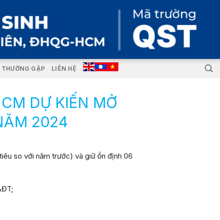
I THƯỜNG GẶP
LIÊN HỆ
HCM DỰ KIẾN MỞ
NĂM 2024
êu so với năm trước) và giữ ổn định 06
&ĐT;