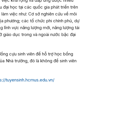
àm việc khá rộng và đáp ứng được nhiều
đại học tại các quốc gia phát triển trên
ực làm việc như: Cơ sở nghiên cứu về môi
ịa phương; các tổ chức phi chính phủ, dự
 lĩnh vực năng lượng mới, năng lượng tái
sở giáo dục trong và ngoài nước bậc đại
đồng cựu sinh viên để hỗ trợ học bổng
a Nhà trường, đó là không để sinh viên
s://tuyensinh.hcmus.edu.vn/