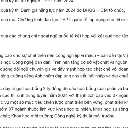
 quả kỳ thi tốt nghiệp THPT năm 2024;
ết quả kỳ thi Đánh giá năng lực năm 2024 do ĐHQG-HCM tổ chức;
t quả của Chương trình đào tạo THPT quốc tế, áp dụng cho thí si
 quả các chứng chỉ ngoại ngữ quốc tế kết hợp với kết quả học tậ
 cao cho sự phát triển nền công nghiệp vi mạch – bán dẫn tại Vi
a học Công nghệ bán dẫn. Trên nền tảng cơ sở vật chất và nguồn 
g cường đội ngũ chuyên gia và đẩy mạnh hợp tác chặt chẽ với doan
ó tăng cường tiếng Anh nhằm đáp ứng nhu cầu hội nhập và đạt chu
ục duy trì gói học bổng 2 tỷ đồng để cấp học bổng toàn phần và 
các thí sinh trúng tuyển năm 2024 với thành tích cao vào 07 ng
ục vụ một số mục tiêu chiến lược phát triển bền vững, phát triển
ồm 07 ngành thuộc lĩnh vực khoa học tự nhiên, khoa học sự sống:
a chất; Khoa học môi trường; Công nghệ kỹ thuật môi trường.