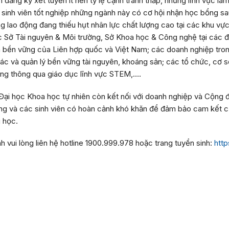
 đăng ký xét tuyển ít nên tỷ lệ cạnh tranh thấp, nhưng lĩnh vực l
sinh viên tốt nghiệp những ngành này có cơ hội nhận học bổng sau 
ường lao động đang thiếu hụt nhân lực chất lượng cao tại các khu v
ác Sở Tài nguyên & Môi trường, Sở Khoa học & Công nghệ tại các đ
 bền vững của Liên hợp quốc và Việt Nam; các doanh nghiệp trong
thác và quản lý bền vững tài nguyên, khoáng sản; các tổ chức, cơ 
ông thông qua giáo dục lĩnh vực STEM,….
Đại học Khoa học tự nhiên còn kết nối với doanh nghiệp và Cộng 
ăng và các sinh viên có hoàn cảnh khó khăn để đảm bảo cam kết củ
g học.
inh vui lòng liên hệ hotline 1900.999.978 hoặc trang tuyển sinh:
http