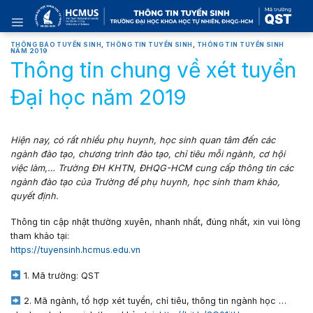
Skip
to
content
THÔNG BÁO TUYỂN SINH
,
THÔNG TIN TUYỂN SINH
,
THÔNG TIN TUYỂN SINH
NĂM 2019
Thông tin chung về xét tuyển
Đại học năm 2019
Hiện nay, có rất nhiều phụ huynh, học sinh quan tâm đến các
ngành đào tạo, chương trình đào tạo, chỉ tiêu mỗi ngành, cơ hội
việc làm,… Trường ĐH KHTN, ĐHQG-HCM cung cấp thông tin các
ngành đào tạo của Trường để phụ huynh, học sinh tham khảo,
quyết định.
Thông tin cập nhật thường xuyên, nhanh nhất, đúng nhất, xin vui lòng
tham khảo tại:
https://tuyensinh.hcmus.edu.vn
1. Mã trường:
QST
2. Mã ngành, tổ hợp xét tuyển, chỉ tiêu, thông tin ngành học
…