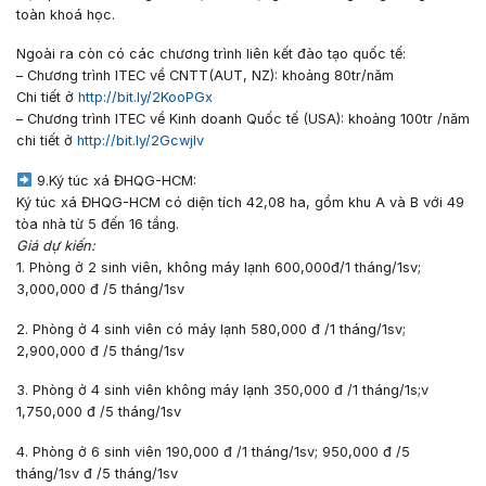
toàn khoá học.
Ngoài ra còn có các chương trình liên kết đào tạo quốc tế:
– Chương trình ITEC về CNTT(AUT, NZ): khoảng 80tr/năm
Chi tiết ở
http://bit.ly/2KooPGx
– Chương trình ITEC về Kinh doanh Quốc tế (USA): khoảng 100tr /năm
chi tiết ở
http://bit.ly/2GcwjIv
9.Ký túc xá ĐHQG-HCM:
Ký túc xá ĐHQG-HCM có diện tích 42,08 ha, gồm khu A và B với 49
tòa nhà từ 5 đến 16 tầng.
Giá dự kiến:
1. Phòng ở 2 sinh viên, không máy lạnh 600,000đ/1 tháng/1sv;
3,000,000 đ /5 tháng/1sv
2. Phòng ở 4 sinh viên có máy lạnh 580,000 đ /1 tháng/1sv;
2,900,000 đ /5 tháng/1sv
3. Phòng ở 4 sinh viên không máy lạnh 350,000 đ /1 tháng/1s;v
1,750,000 đ /5 tháng/1sv
4. Phòng ở 6 sinh viên 190,000 đ /1 tháng/1sv; 950,000 đ /5
tháng/1sv đ /5 tháng/1sv