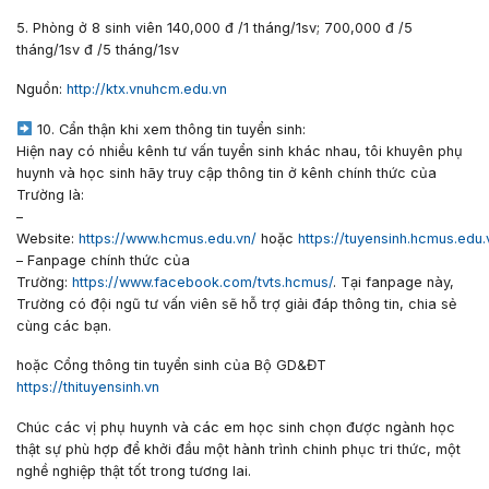
5. Phòng ở 8 sinh viên 140,000 đ /1 tháng/1sv; 700,000 đ /5
tháng/1sv đ /5 tháng/1sv
Nguồn:
http://ktx.vnuhcm.edu.vn
10. Cẩn thận khi xem thông tin tuyển sinh:
Hiện nay có nhiều kênh tư vấn tuyển sinh khác nhau, tôi khuyên phụ
huynh và học sinh hãy truy cập thông tin ở kênh chính thức của
Trường là:
–
Website:
https://www.hcmus.edu.vn/
hoặc
https://tuyensinh.hcmus.edu.
– Fanpage chính thức của
Trường:
https://www.facebook.com/tvts.hcmus/
. Tại fanpage này,
Trường có đội ngũ tư vấn viên sẽ hỗ trợ giải đáp thông tin, chia sẻ
cùng các bạn.
hoặc Cổng thông tin tuyển sinh của Bộ GD&ĐT
https://thituyensinh.vn
Chúc các vị phụ huynh và các em học sinh chọn được ngành học
thật sự phù hợp để khởi đầu một hành trình chinh phục tri thức, một
nghề nghiệp thật tốt trong tương lai.