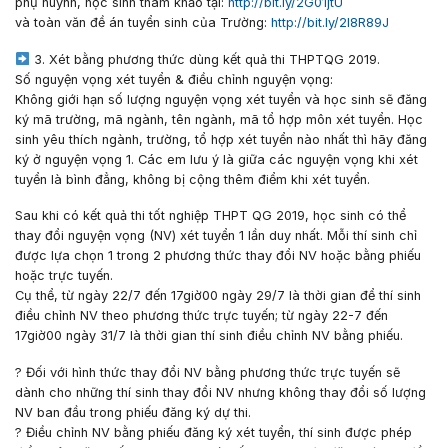
phụ huynh, học sinh tham khảo tại:
http://bit.ly/2G01jtU
và toàn văn đề án tuyển sinh của Trường:
http://bit.ly/2I8R89J
3. Xét bằng phương thức dùng kết quả thi THPTQG 2019.
Số nguyện vọng xét tuyển & điều chỉnh nguyện vọng:
Không giới hạn số lượng nguyện vọng xét tuyển và học sinh sẽ đăng
ký mã trường, mã ngành, tên ngành, mã tổ hợp môn xét tuyển. Học
sinh yêu thích ngành, trường, tổ hợp xét tuyển nào nhất thì hãy đăng
ký ở nguyện vọng 1. Các em lưu ý là giữa các nguyện vọng khi xét
tuyển là bình đẳng, không bị cộng thêm điểm khi xét tuyển.
Sau khi có kết quả thi tốt nghiệp THPT QG 2019, học sinh có thể
thay đổi nguyện vọng (NV) xét tuyển 1 lần duy nhất. Mỗi thí sinh chỉ
được lựa chọn 1 trong 2 phương thức thay đổi NV hoặc bằng phiếu
hoặc trực tuyến.
Cụ thể, từ ngày 22/7 đến 17giờ00 ngày 29/7 là thời gian để thí sinh
điều chỉnh NV theo phương thức trực tuyến; từ ngày 22-7 đến
17giờ00 ngày 31/7 là thời gian thí sinh điều chỉnh NV bằng phiếu.
?
Đối với hình thức thay đổi NV bằng phương thức trực tuyến sẽ
dành cho những thí sinh thay đổi NV nhưng không thay đổi số lượng
NV ban đầu trong phiếu đăng ký dự thi.
?
Điều chỉnh NV bằng phiếu đăng ký xét tuyển, thí sinh được phép