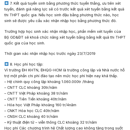
7. Kết quả tuyển sinh bằng phương thức tuyển thẳng, ưu tiên xét
tuyển, đánh giá năng lực
sẽ có trước kết quả xét tuyển bằng kết quả
thi THPT quốc gia. Nếu học sinh đậu bằng phương thức nào, học
sinh sẽ được yêu cầu xác nhận nhập học bằng phương thức đó.
Trường hợp học sinh xác nhận nhập học, phần mềm xét tuyển của
Bộ GD&ĐT sẽ khoá chức năng xét tuyển bằng bằng kết quả thi THPT
quốc gia của học sinh.
Thời gian xác nhận nhập học trước ngày 23/7/2019
8. Học phí học tập:
Vì trường ĐH KHTN, ĐHQG-HCM là trường công lập và Nhà nước hỗ
trợ một phần chi phí đào tạo nên mức học phí hiện nay khá thấp.
– Hệ chính quy công lập khoảng 1.060.000tr /tháng
– CNTT CLC khoảng 30tr/năm
– CNTT Việt Pháp khoảng 38 tr/năm
– CNTT Tiên Tiến khoảng 40tr/năm
– Hóa học Việt Pháp khoảng 160 tr/4năm
– CNKT Hóa học CLC 40tr/năm
– CNSH CLC khoảng 40 tr/năm
– Kỹ thuật điện tử – viễn thông CLC khoảng 32 tr/năm
Học phí Các chương trình hệ Chất lượng cao không tăng trong suốt