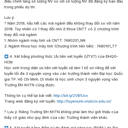
điều chỉnh tăng số lượng NV so với số lượng NV đã đăng ký ban đầu
trong phiếu dự thi.
Lưu ý:
?
Năm 2019, hầu hết các mã ngành đều không thay đổi so với năm
2018. Tuy nhiên có 1 thay đổi nhỏ ở Khoa CNTT có 2 chương trình
thay đổi mã ngành:
1. Nhóm ngành máy tính và CNTT:
7480201_NN
2. Ngành Khoa học máy tính (Chương trình tiên tiến) :
7480101_TT
4. Xét bằng phương thức Ưu tiên xét tuyển (ƯTXT) của ĐHQG-
HCM
Học sinh trong diện ưu tiên xét tuyển sẽ làm 1 hồ sơ riêng để xét
tuyển tối đa 3 nguyện vọng vào các trường thành viên Đại học Quốc
gia TP. Hồ Chí Minh. Dĩ nhiên là học sinh chọn 3 nguyện vọng vào
Trường ĐH KHTN cũng được.
Thông tin cụ thể tại bài viết:
http://bit.ly/2VB1Usv
Trang web đăng ký xét tuyển:
http://tuyensinh.vnuhcm.edu.vn/
?
Lưu ý: Riêng Trường ĐH KHTN không phải làm thư giới thiệu của
thầy cô giáo như quy đinh của các Trường thành viên khác.
5. Xét tuyển bằng điểm kỳ thi đánh giá năng lực (ĐGNL) do Đại