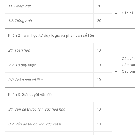
1.1. Tiếng Việt
20
– Các câu h
1.2. Tiếng Anh
20
Phần 2. Toán học, tư duy logic và phân tích số liệu
2.1.
T
oán học
10
– Các vấn 
– Các bài s
2.2.
T
ư duy logic
10
– Các bài p
2.3.
P
hân tích số liệu
10
Phần 3. Giải quyết vấn đề
3.1. Vấn đề thuộc lĩnh vực hóa học
10
3.2. Vấn đề thuộc lĩnh vực vật lí
10