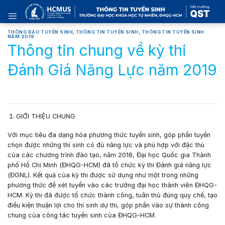
Skip
to
content
THÔNG BÁO TUYỂN SINH
,
THÔNG TIN TUYỂN SINH
,
THÔNG TIN TUYỂN SINH
NĂM 2019
Thông tin chung về kỳ thi
Đánh Giá Năng Lực năm 2019
GIỚI THIỆU CHUNG
Với mục tiêu đa dạng hóa phương thức tuyển sinh, góp phần tuyển
chọn được những thí sinh có đủ năng lực và phù hợp với đặc thù
của các chương trình đào tạo, năm 2018, Đại học Quốc gia Thành
phố Hồ Chí Minh (ĐHQG-HCM) đã tổ chức kỳ thi Đánh giá năng lực
(ĐGNL). Kết quả của kỳ thi được sử dụng như một trong những
phương thức để xét tuyển vào các trường đại học thành viên ĐHQG-
HCM. Kỳ thi đã được tổ chức thành công, tuân thủ đúng quy chế, tạo
điều kiện thuận lợi cho thí sinh dự thi, góp phần vào sự thành công
chung của công tác tuyển sinh của ĐHQG-HCM.