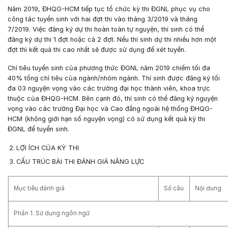
Năm 2019, ĐHQG-HCM tiếp tục tổ chức kỳ thi ĐGNL phục vụ cho
công tác tuyển sinh với hai đợt thi vào tháng 3/2019 và tháng
7/2019. Việc đăng ký dự thi hoàn toàn tự nguyện, thí sinh có thể
đăng ký dự thi 1 đợt hoặc cả 2 đợt. Nếu thí sinh dự thi nhiều hơn một
đợt thì kết quả thi cao nhất sẽ được sử dụng để xét tuyển.
Chỉ tiêu tuyển sinh của phương thức ĐGNL năm 2019 chiếm tối đa
40% tổng chỉ tiêu của ngành/nhóm ngành. Thí sinh được đăng ký tối
đa 03 nguyện vọng vào các trường đại học thành viên, khoa trực
thuộc của ĐHQG-HCM. Bên cạnh đó, thí sinh có thể đăng ký nguyện
vọng vào các trường Đại học và Cao đẳng ngoài hệ thống ĐHQG-
HCM (không giới hạn số nguyện vọng) có sử dụng kết quả kỳ thi
ĐGNL để tuyển sinh.
LỢI ÍCH CỦA KỲ THI
CẤU TRÚC BÀI THI ĐÁNH GIÁ NĂNG LỰC
Mục tiêu đánh giá
Số câu
Nội dung
Phần 1. Sử dụng ngôn ngữ