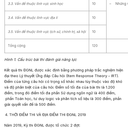
3.3. Vấn đề thuộc lĩnh vực sinh học
10
– Những vấn
3.4. Vấn đề thuộc lĩnh vực địa lí
10
3.5. Vấn đề thuộc lĩnh vực lịch sử, chính trị, xã hội
10
Tổng cộng
120
Hình 1. Cấu trúc bài thi đánh giá năng lực
Kết quả thi ĐGNL được xác định bằng phương pháp trắc nghiệm hiện
đại theo Lý thuyết Ứng đáp Câu hỏi (Item Response Theory – IRT).
Điểm của từng câu hỏi có trọng số khác nhau tùy thuộc vào độ khó
và độ phân biệt của câu hỏi. Điểm số tối đa của bài thi là 1.200
điểm, trong đó điểm tối đa phần Sử dụng ngôn ngữ là 400 điểm,
phần Toán học, tư duy logic và phân tích số liệu là 300 điểm, phần
giải quyết vấn đề là 500 điểm.
THỜI ĐIỂM THI VÀ ĐỊA ĐIỂM THI ĐGNL 2019
Năm 2019, Kỳ thi ĐGNL được tổ chức 2 đợt: