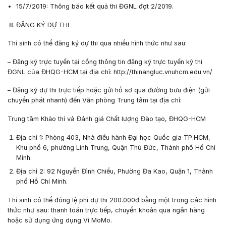
15/7/2019: Thông báo kết quả thi ĐGNL đợt 2/2019.
ĐĂNG KÝ DỰ THI
Thí sinh có thể đăng ký dự thi qua nhiều hình thức như sau:
– Đăng ký trực tuyến tại cổng thông tin đăng ký trực tuyến kỳ thi
ĐGNL của ĐHQG-HCM tại địa chỉ: http://thinangluc.vnuhcm.edu.vn/
– Đăng ký dự thi trực tiếp hoặc gửi hồ sơ qua đường bưu điện (gửi
chuyển phát nhanh) đến Văn phòng Trung tâm tại địa chỉ:
Trung tâm Khảo thí và Đánh giá Chất lượng Đào tạo, ĐHQG-HCM
Địa chỉ 1:
Phòng 403, Nhà điều hành Đại học Quốc gia TP.HCM,
Khu phố 6, phường Linh Trung, Quận Thủ Đức, Thành phố Hồ Chí
Minh.
Địa chỉ 2:
92 Nguyễn Đình Chiểu, Phường Đa Kao, Quận 1, Thành
phố Hồ Chí Minh.
Thí sinh có thể đóng lệ phí dự thi 200.000đ bằng một trong các hình
thức như sau: thanh toán trực tiếp, chuyển khoản qua ngân hàng
hoặc sử dụng ứng dụng Ví MoMo.