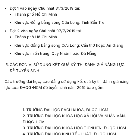
Đợt 1 vào ngày Chủ nhật 31/3/2019 tại:
Thành phố Hồ Chí Minh
Khu vực Đồng bằng sông Cửu Long: Tỉnh Bến Tre
Đợt 2 vào ngày Chủ nhật 07/7/2019 tại:
Thành phố Hồ Chí Minh
Khu vực đồng bằng sông Cửu Long: Cần thơ hoặc An Giang
Khu vực miền trung: Quy Nhơn hoặc Đà Nẵng
CÁC ĐƠN VỊ SỬ DỤNG KẾT QUẢ KỲ THI ĐÁNH GIÁ NĂNG LỰC
ĐỂ TUYỂN SINH
Các trường đại học, cao đẳng sử dụng kết quả kỳ thi đánh giá năng
lực của ĐHQG-HCM để tuyển sinh năm 2019 bao gồm:
1. TRƯỜNG ĐẠI HỌC BÁCH KHOA, ĐHQG-HCM
2. TRƯỜNG ĐẠI HỌC KHOA HỌC XÃ HỘI VÀ NHÂN VĂN,
ĐHQG-HCM
3. TRƯỜNG ĐẠI HỌC KHOA HỌC TỰ NHIÊN, ĐHQG-HCM
4. TRƯỜNG ĐẠI HỌC KINH TẾ – LUẬT, ĐHQG-HCM