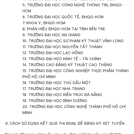
5. TRƯỜNG ĐẠI HỌC CÔNG NGHỆ THÔNG TIN, ĐHQG-
HCM
6. TRƯỜNG ĐẠI HỌC QUỐC TẾ, ĐHQG-HCM
7. KHOA Y, ĐHQG-HCM
8. PHÂN HIỆU ĐHQG-HCM TẠI TỈNH BẾN TRE
9. TRƯỜNG ĐẠI HỌC AN GIANG
10. TRƯỜNG ĐẠI HỌC SƯ PHẠM KỸ THUẬT VĨNH LONG
11. TRƯỜNG ĐẠI HỌC NGUYỄN TẤT THÀNH
12. TRƯỜNG ĐẠI HỌC LẠC HỒNG
13. TRƯỜNG ĐẠI HỌC KINH TẾ – TÀI CHÍNH
14. TRƯỜNG CAO ĐẲNG KỸ THUẬT CAO THẮNG
15. TRƯỜNG ĐẠI HỌC CÔNG NGHIỆP THỰC PHẨM THÀNH
PHỐ HỒ CHÍ MINH
16. TRƯỜNG ĐẠI HỌC THỦ DẦU MỘT
17. TRƯỜNG ĐẠI HỌC NHA TRANG
18. TRƯỜNG ĐẠI HỌC KIẾN TRÚC ĐÀ NẴNG
19. TRƯỜNG ĐẠI HỌC BÌNH DƯƠNG
20. TRƯỜNG ĐẠI HỌC CÔNG NGHỆ THÀNH PHỐ HỒ CHÍ
MINH
CÁCH SỬ DỤNG KẾT QUẢ THI ĐGNL ĐỂ ĐĂNG KÝ XÉT TUYỂN