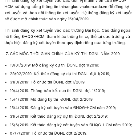
Thí sinh đăng ký xét tuyển vào các đơn vị thành viên của ĐHQG-
HCM sử dụng cổng thông tin thinangluc.vnuhcm.edu.vn để đăng ký
xét tuyển và theo dõi thông tin xét tuyển. Hệ thống đăng ký xét tuyển
sẽ được mở chính thức vào ngày 15/04/2019
Thí sinh đăng ký xét tuyển vào các trường Đại học, Cao đẳng ngoài
hệ thống ĐHQG-HCM tham khảo thông tin cụ thể tại các trường và
thực hiện đăng ký xét tuyển theo quy định riêng của từng trường.
CÁC MỐC THỜI GIAN CHÍNH CỦA KỲ THI ĐGNL NĂM 2019
18/01/2019: Mở đăng ký dự thi ĐGNL đợt 1/2019;
28/02/2019: Kết thúc đăng ký dự thi ĐGNL đợt 1/2019;
31/3/2019: Tổ chức thi ĐGNL đợt 1/2019;
10/4/2019: Thông báo kết quả thi ĐGNL đợt 1/2019;
15/4/2019: Mở đăng ký thi ĐGNL đợt 2/2019;
15/4/2019: Đăng ký xét tuyển vào ĐHQG-HCM năm 2019;
31/5/2019: Kết thúc đăng ký dự thi ĐGNL đợt 2/2019;
15/6/2019: Kết thúc đăng ký xét tuyển vào ĐHQG-HCM năm 2019;
07/7/2019: Tổ chức thi ĐGNL đợt 2/2019;