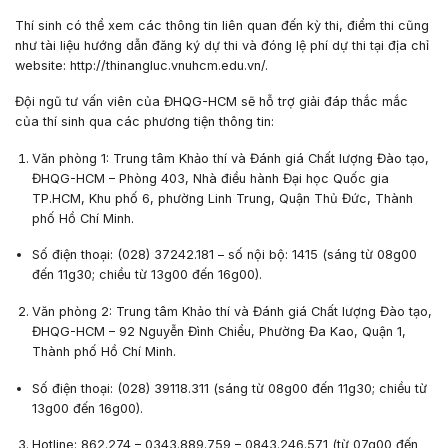
Thí sinh có thể xem các thông tin liên quan đến kỳ thi, điểm thi cũng
như tài liệu hướng dẫn đăng ký dự thi và đóng lệ phí dự thi tại địa chỉ
website: http://thinangluc.vnuhcm.edu.vn/.
Đội ngũ tư vấn viên của ĐHQG-HCM sẽ hỗ trợ giải đáp thắc mắc
của thí sinh qua các phương tiện thông tin:
Văn phòng 1:
Trung tâm Khảo thí và Đánh giá Chất lượng Đào tạo,
ĐHQG-HCM – Phòng 403, Nhà điều hành Đại học Quốc gia
TP.HCM, Khu phố 6, phường Linh Trung, Quận Thủ Đức, Thành
phố Hồ Chí Minh.
Số điện thoại: (028) 37242.181 – số nội bộ: 1415 (sáng từ 08g00
đến 11g30; chiều từ 13g00 đến 16g00).
Văn phòng 2:
Trung tâm Khảo thí và Đánh giá Chất lượng Đào tạo,
ĐHQG-HCM – 92 Nguyễn Đình Chiểu, Phường Đa Kao, Quận 1,
Thành phố Hồ Chí Minh.
Số điện thoại: (028) 39118.311 (sáng từ 08g00 đến 11g30; chiều từ
13g00 đến 16g00).
Hotline: 862.274 – 0343.889.759 – 0843.246.571 (từ 07g00 đến