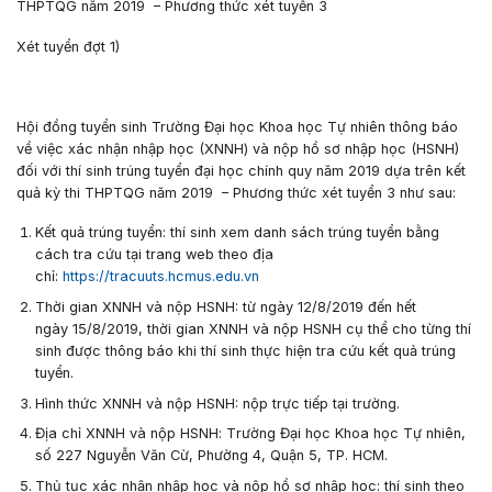
THPTQG năm 2019
– Phương thức xét tuyển 3
Xét tuyển đợt 1)
Hội đồng tuyển sinh Trường Đại học Khoa học Tự nhiên thông báo
về việc xác nhận nhập học (XNNH) và nộp hồ sơ nhập học (HSNH)
đối với thí sinh trúng tuyển đại học chính quy năm 2019 dựa trên kết
quả kỳ thi THPTQG năm 2019 – Phương thức xét tuyển 3 như sau:
Kết quả trúng tuyển
: thí sinh xem danh sách trúng tuyển bằng
cách tra cứu tại trang web theo địa
chỉ:
https://tracuuts.hcmus.edu.vn
Thời gian XNNH và nộp HSNH:
từ ngày
12/8/2019
đến hết
ngày
15/8/2019,
thời gian XNNH và nộp HSNH cụ thể cho từng thí
sinh được thông báo khi thí sinh thực hiện tra cứu kết quả trúng
tuyển.
Hình thức XNNH và nộp HSNH:
nộp trực tiếp tại trường.
Địa chỉ XNNH và nộp HSNH
: T
rường Đại học Khoa học Tự nhiên,
số 227 Nguyễn Văn Cừ, Phường 4, Quận 5, TP. HCM.
Thủ tục xác nhận nhập học và nộp hồ sơ nhập học
:
thí sinh theo