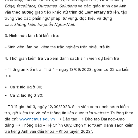
Edge
,
face2face
,
Outcomes
,
Solutions
và các giáo trình dạy Anh
văn theo hướng giao tiếp khác (từ trình độ Elementary trở lên, tập
trung vào các phần ngữ pháp, từ vựng, đọc hiểu và dựng
câu,
không kiểm tra phần Nghe-Nói
).
3. Hình thức làm bài kiểm tra:
– Sinh viên làm bài kiểm tra trắc nghiệm trên phiếu trả lời.
4. Thời gian kiểm tra và xem danh sách sinh viên dự kiểm tra
– Thời gian kiểm tra:
Thứ
4
– ngày
13/09/2023
, gồm có 02 ca kiểm
tra:
Ca 1: lúc 8giờ 00;
Ca 2: lúc 9giờ 30;
– Từ
11
giờ
thứ 3
, ngày
12/09/2023:
Sinh viên xem danh sách kiểm
tra, giờ kiểm tra và các thông tin liên quan trên website Trường theo
địa chỉ:
www.hcmus.edu.vn
--> Đào tạo --> Đào tạo Đại học-Cao
đẳng --> Thông báo – Hệ Chính Quy.
Chọn file: “Xem danh sách kiểm
tra tiếng Anh văn đầu khóa – Khóa tuyển 2023”.