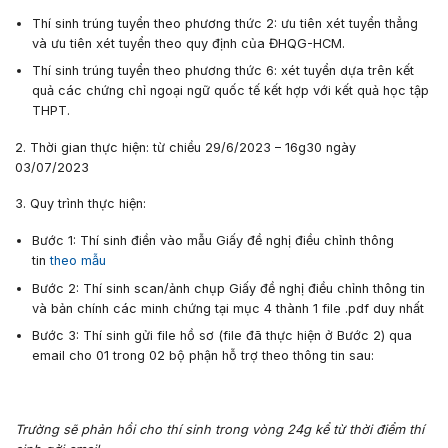
Thí sinh trúng tuyển theo phương thức 2: ưu tiên xét tuyển thẳng
và ưu tiên xét tuyển theo quy định của ĐHQG-HCM.
Thí sinh trúng tuyển theo phương thức 6: xét tuyển dựa trên kết
quả các chứng chỉ ngoại ngữ quốc tế kết hợp với kết quả học tập
THPT.
2. Thời gian thực hiện: từ chiều
29/6/2023 – 16g30 ngày
03/07/2023
3. Quy trình thực hiện:
Bước 1:
Thí sinh điền vào mẫu Giấy đề nghị điều chỉnh thông
tin
theo mẫu
Bước 2:
Thí sinh scan/ảnh chụp Giấy đề nghị điều chỉnh thông tin
và bản chính các minh chứng tại mục 4 thành
1 file .pdf
duy nhất
Bước 3:
Thí sinh gửi file hồ sơ (file đã thực hiện ở Bước 2) qua
email cho 01 trong 02 bộ phận hỗ trợ theo thông tin sau:
Trường sẽ phản hồi cho thí sinh trong vòng 24g kể từ thời điểm thí