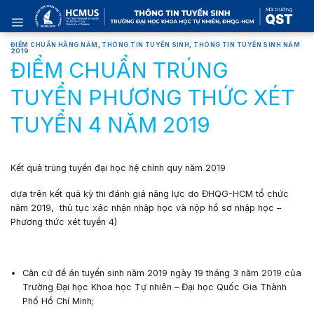
Skip
to
content
ĐIỂM CHUẨN HẰNG NĂM
,
THÔNG TIN TUYỂN SINH
,
THÔNG TIN TUYỂN SINH NĂM
2019
ĐIỂM CHUẨN TRÚNG
TUYỂN PHƯƠNG THỨC XÉT
TUYỂN 4 NĂM 2019
Kết quả trúng
tuyển
đại học hệ chính quy năm 2019
dựa trên kết quả kỳ
thi đánh giá
năng lực
do
ĐHQG-HCM
tổ chức
năm 2019,
thủ tục xác nhận nhập học và nộp hồ sơ nhập học –
Phương thức xét tuyển 4)
Căn cứ đề án tuyển sinh năm 2019 ngày 19 tháng 3 năm 2019 của
Trường Đại học Khoa học Tự nhiên – Đại học Quốc Gia Thành
Phố Hồ Chí Minh;