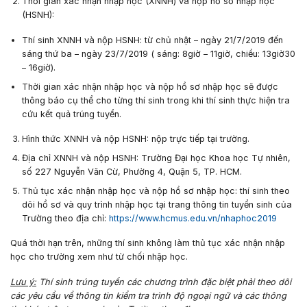
Thời gian xác nhận nhập học (XNNH) và nộp hồ sơ nhập học
(HSNH):
Thí sinh XNNH và nộp HSNH: từ chủ nhật – ngày
21/7/2019
đến
sáng thứ ba – ngày
23/7/2019
( sáng: 8giờ – 11giờ, chiều: 13giờ30
– 16giờ).
Thời gian xác nhận nhập học và nộp hồ sơ nhập học sẽ được
thông báo cụ thể cho từng thí sinh trong khi thí sinh thực hiện tra
cứu kết quả trúng tuyển.
Hình thức XNNH và nộp HSNH:
nộp trực tiếp tại trường.
Địa chỉ XNNH và nộp HSNH:
T
rường Đại học Khoa học Tự nhiên,
số 227 Nguyễn Văn Cừ, Phường 4, Quận 5, TP. HCM.
Thủ tục xác nhận nhập học và nộp hồ sơ nhập học:
thí sinh theo
dõi hồ sơ và quy trình nhập học tại trang thông tin tuyển sinh của
Trường theo địa chỉ:
https://www.hcmus.edu.vn/nhaphoc2019
Quá thời hạn trên, những thí sinh không làm thủ tục xác nhận nhập
học cho trường xem như từ chối nhập học.
Lưu ý:
Thí sinh trúng tuyển các chương trình đặc biệt phải theo dõi
các yêu cầu về thông tin kiểm tra trình độ ngoại ngữ và các thông