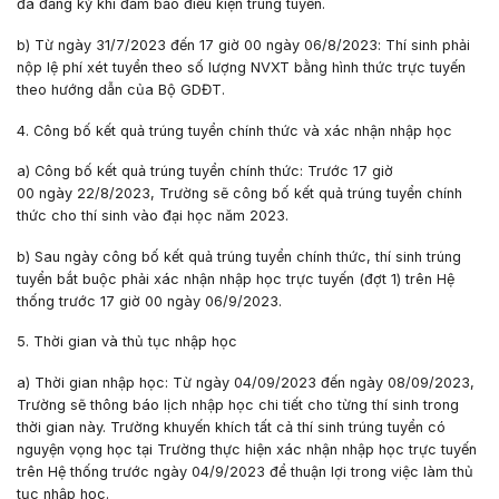
đã đăng ký khi đảm bảo điều kiện trúng tuyển.
b) Từ ngày
31/7/2023
đến
17 giờ 00
ngày
06/8/2023
: Thí sinh phải
nộp lệ phí xét tuyển theo số lượng NVXT bằng hình thức trực tuyến
theo hướng dẫn của Bộ GDĐT.
4. Công bố kết quả trúng tuyển chính thức
và xác nhận nhập học
a) Công bố kết quả trúng tuyển chính thức: Trước
17 giờ
00
ngày
22/8/2023
, Trường sẽ công bố kết quả trúng tuyển chính
thức cho thí sinh vào đại học năm 2023.
b) Sau ngày công bố kết quả trúng tuyển chính thức, thí sinh trúng
tuyển bắt buộc phải xác nhận nhập học trực tuyến (đợt 1) trên Hệ
thống trước
17 giờ 00
ngày
06/9/2023.
5. Thời gian và thủ tục nhập học
a) Thời gian nhập học: Từ ngày
04/09/2023
đến ngày
08/09/2023
,
Trường sẽ thông báo lịch nhập học chi tiết cho từng thí sinh trong
thời gian này. Trường khuyến khích tất cả thí sinh trúng tuyển có
nguyện vọng học tại Trường thực hiện xác nhận nhập học trực tuyến
trên Hệ thống trước ngày
04/9/2023
để thuận lợi trong việc làm thủ
tục nhập học.