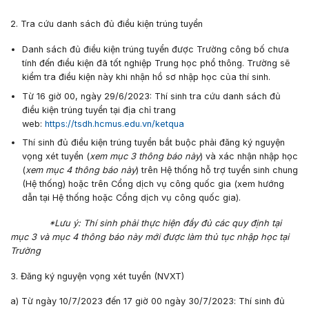
2. Tra cứu danh sách đủ điều kiện trúng tuyển
Danh sách đủ điều kiện trúng tuyển được Trường công bố chưa
tính đến điều kiện đã tốt nghiệp Trung học phổ thông. Trường sẽ
kiểm tra điều kiện này khi nhận hồ sơ nhập học của thí sinh.
Từ
16 giờ 00, ngày 29/6/2023:
Thí sinh tra cứu danh sách đủ
điều kiện trúng tuyển tại địa chỉ trang
web:
https://tsdh.hcmus.edu.vn/ketqua
Thí sinh đủ điều kiện trúng tuyển bắt buộc phải đăng ký nguyện
vọng xét tuyển (
xem mục 3 thông báo này
) và xác nhận nhập học
(
xem mục 4 thông báo này
) trên Hệ thống hỗ trợ tuyển sinh chung
(Hệ thống) hoặc trên Cổng dịch vụ công quốc gia (xem hướng
dẫn tại Hệ thống hoặc Cổng dịch vụ công quốc gia).
*
Lưu ý: Thí sinh phải thực hiện đầy đủ các quy định tại
mục 3 và mục 4 thông báo này mới được làm thủ tục nhập học tại
Trường
3. Đăng ký nguyện vọng xét tuyển (NVXT)
a) Từ ngày
10/7/2023
đến
17 giờ 00
ngày
30/7/2023
: Thí sinh đủ