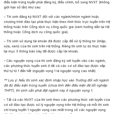
điều kiện trúng tuyển phải đăng ký, điều chỉnh, bổ sung NVXT (không
giới hạn số lần) như sau:
– Thí sinh đăng ký NVXT đối với các ngành/nhóm ngành hoặc
chương trình đào tạo phải thực hiện theo hình thức trực tuyến trên Hệ
thống hoặc trên Cổng dịch vụ công quốc gia (xem hướng dẫn tại Hệ
thống hoặc Cổng dịch vụ công quốc gia);
– Thí sinh sử dụng tài khoản đã được cấp để xử lý thông tin (nhập,
sửa, xem) của thí sinh trên Hệ thống. Riêng thí sinh tự do thực hiện
tại mục 5 thông báo này để được cấp tài khoản;
– Các nguyện vọng của thí sinh đăng ký xét tuyển vào các ngành,
các phương thức tuyển sinh ở tất cả các cơ sở đào tạo được xếp
thứ tự từ 1 đến hết (nguyện vọng 1 là nguyện vọng cao nhất).
**
Lưu ý
: Nếu thí sinh xác định nhập học vào Trường đối với ngành
đã đủ điều kiện trúng tuyển (chưa tính đến điều kiện đã tốt nghiệp
THPT), thí sinh cần phải đặt ngành này ở nguyện vọng 1.
– Tất cả các NVXT của thí sinh theo các phương thức xét tuyển của
cơ sở đào tạo được xử lý nguyện vọng trên Hệ thống và mỗi thí sinh
chỉ trúng tuyển 1 nguyện vọng cao nhất trong số các nguyện vọng