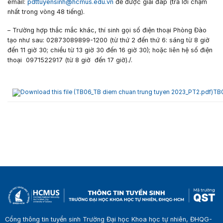
email:
pdttuyensinh@hcmus.edu.vn
để được giải đáp (trả lời chậm
nhất trong vòng 48 tiếng).
– Trường hợp thắc mắc khác, thí sinh gọi số điện thoại Phòng Đào
tạo như sau: 02873089899-1200 (từ thứ 2 đến thứ 6: sáng từ 8 giờ
đến 11 giờ 30; chiều từ 13 giờ 30 đến 16 giờ 30); hoặc liên hệ số điện
thoại 0971522917 (từ 8 giờ đến 17 giờ)./.
TB0
Cổng thông tin tuyển sinh Trường Đại học Khoa học tự nhiên, ĐHQG-