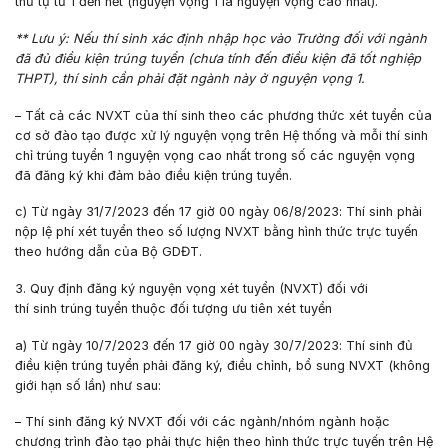
thứ tự từ 1 đến hết (nguyện vọng 1 là nguyện vọng cao nhất).
**
Lưu ý
: Nếu thí sinh xác định nhập học vào Trường đối với ngành
đã đủ điều kiện trúng tuyển (chưa tính đến điều kiện đã tốt nghiệp
THPT), thí sinh cần phải đặt ngành này ở nguyện vọng 1.
– Tất cả các NVXT của thí sinh theo các phương thức xét tuyển của
cơ sở đào tạo được xử lý nguyện vọng trên Hệ thống và mỗi thí sinh
chỉ trúng tuyển 1 nguyện vọng cao nhất trong số các nguyện vọng
đã đăng ký khi đảm bảo điều kiện trúng tuyển.
c) Từ ngày
31/7/2023
đến
17 giờ 00
ngày
06/8/2023
: Thí sinh phải
nộp lệ phí xét tuyển theo số lượng NVXT bằng hình thức trực tuyến
theo hướng dẫn của Bộ GDĐT.
3. Quy định
đăng ký nguyện vọng xét tuyển (NVXT) đ
ối với
t
h
í
sinh
trúng tuyển thuộc đối tượng ưu tiên xét tuyển
a) Từ ngày
10/7/2023
đến
17 giờ 00
ngày
30/7/2023
: Thí sinh đủ
điều kiện trúng tuyển phải đăng ký, điều chỉnh, bổ sung NVXT (không
giới hạn số lần) như sau:
– Thí sinh đăng ký NVXT đối với các ngành/nhóm ngành hoặc
chương trình đào tạo phải thực hiện theo hình thức trực tuyến trên Hệ