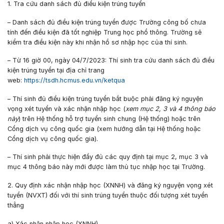
1. Tra cứu danh sách đủ điều kiện trúng tuyển
– Danh sách đủ điều kiện trúng tuyển được Trường công bố chưa
tính đến điều kiện đã tốt nghiệp Trung học phổ thông. Trường sẽ
kiểm tra điều kiện này khi nhận hồ sơ nhập học của thí sinh.
– Từ
1
6
giờ 00, ngày 04/7/2023:
Thí sinh tra cứu danh sách đủ điều
kiện trúng tuyển tại địa chỉ trang
web:
https://tsdh.hcmus.edu.vn/ketqua
– Thí sinh đủ điều kiện trúng tuyển bắt buộc phải đăng ký nguyện
vọng xét tuyển và xác nhận nhập học (
xem mục 2, 3 và 4 thông báo
này
) trên Hệ thống hỗ trợ tuyển sinh chung (Hệ thống) hoặc trên
Cổng dịch vụ công quốc gia (xem hướng dẫn tại Hệ thống hoặc
Cổng dịch vụ công quốc gia).
– Thí sinh phải thực hiện đầy đủ các quy định tại mục 2, mục 3 và
mục 4 thông báo này mới được làm thủ tục nhập học tại Trường.
2. Quy định xác nhận nhập học (XNNH) và
đăng ký nguyện vọng xét
tuyển (NVXT) đ
ối với t
h
í
sinh
trúng tuyển thuộc đối tượng xét tuyển
thẳng
a) X
ác nhận nhập học (XNNH)