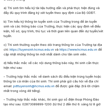
a) Thí sinh tìm hiểu kỹ tài liệu hướng dẫn và phải thực hiện đúng và
đầy đủ quy trình đăng ký xét tuyển theo quy định của Bộ GDĐT.
b) Tìm hiểu kỹ thông tin tuyển sinh của Trường trong đề án tuyển
sinh và các thông báo của Trường, thực hiện các quy định về điều
kiện, hồ sơ, quy trình, thủ tục và thời gian liên quan đến dự tuyển/xét
tuyển.
c) Thí sinh thường xuyên theo dõi trang thông tin của Trường tại địa
chỉ:
https://tuyensinh.hcmus.edu.vn
và
https://www.hcmus.edu.vn
để
cập nhật những thông tin mới nhất dành cho tân sinh viên.
d) Nếu thắc mắc về các nội dung thông báo này, thí sinh cần thực
hiện như sau:
– Trường hợp thắc mắc về danh sách đủ điều kiện trúng tuyển hoặc
thông tin cá nhân của thí sinh: Thí sinh phải gửi câu hỏi về địa chỉ
email:
pdttuyensinh@hcmus.edu.vn
để được giải đáp (trả lời chậm
nhất trong vòng 48 tiếng).
– Trường hợp thắc mắc khác, thí sinh gọi số điện thoại Phòng Đào
tạo như sau: 02873089899-1200 (từ thứ 2 đến thứ 6: sáng từ 8 giờ