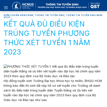
Skip
to
content
ĐIỂM CHUẨN HẰNG NĂM
,
THÔNG TIN TUYỂN SINH
,
THÔNG TIN TUYỂN SINH NĂM
2023
KẾT QUẢ ĐỦ ĐIỀU KIỆN
TRÚNG TUYỂN PHƯƠNG
THỨC XÉT TUYỂN 1 NĂM
2023
Hội đồng tuyển sinh Trường Đại học Khoa học tự nhiên, ĐHQG-HCM
thông báo đến thí sinh đã nộp hồ sơ xét tuyển cho Trường về danh
sách đủ điều kiện trúng tuyển diện
Tu
yển thẳng
và
Ưu tiên xét
tuyển
vào đại học hệ chính quy năm 2023 theo quy định của Bộ
Giáo dục và Đào tạo như sau: