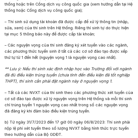
thống hoặc trên Cổng dịch vụ công quốc gia (xem hướng dẫn tại Hệ
thống hoặc Cổng dịch vụ công quốc gia);
– Thí sinh sử dụng tài khoản đã được cấp để xử lý thông tin (nhập,
sửa, xem) của thí sinh trên Hệ thống. Riêng thí sinh tự do thực hiện
tại mục 5 thông báo này để được cấp tài khoản;
– Các nguyện vọng của thí sinh đăng ký xét tuyển vào các ngành,
các phương thức tuyển sinh ở tất cả các cơ sở đào tạo được xếp
thứ tự từ 1 đến hết (nguyện vọng 1 là nguyện vọng cao nhất).
**
Lưu ý
: Nếu thí sinh xác định nhập học vào Trường đối với ngành
đã đủ điều kiện trúng tuyển (chưa tính đến điều kiện đã tốt nghiệp
THPT), thí sinh cần phải đặt ngành này ở nguyện vọng 1.
– Tất cả các NVXT của thí sinh theo các phương thức xét tuyển của
cơ sở đào tạo được xử lý nguyện vọng trên Hệ thống và mỗi thí sinh
chỉ trúng tuyển 1 nguyện vọng cao nhất trong số các nguyện vọng
đã đăng ký khi đảm bảo điều kiện trúng tuyển.
b) Từ ngày
31/7/2023
đến
17 giờ 00
ngày
06/8/2023
: Thí sinh phải
nộp lệ phí xét tuyển theo số lượng NVXT bằng hình thức trực tuyến
theo hướng dẫn của Bộ GDĐT.