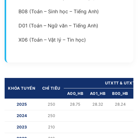
B08 (Toán – Sinh học – Tiếng Anh)
D01 (Toán – Ngữ văn – Tiếng Anh)
X06 (Toán – Vật lý – Tin học)
UTXTT & UTXT
KHÓA TUYỂN
CHỈ TIÊU
A00_HB
A01_HB
B00_HB
D
2025
250
28.75
28.32
28.24
2024
250
2023
210