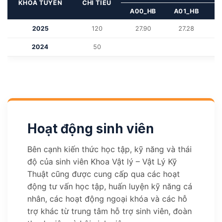
KHÓA TUYỂN
CHỈ TIÊU
A00_HB
A01_HB
C
2025
120
27.90
27.28
2024
50
Hoạt động sinh viên
Bên cạnh kiến thức học tập, kỹ năng và thái
độ của sinh viên Khoa Vật lý – Vật Lý Kỹ
Thuật cũng được cung cấp qua các hoạt
động tư vấn học tập, huấn luyện kỹ năng cá
nhân, các hoạt động ngoại khóa và các hỗ
trợ khác từ trung tâm hỗ trợ sinh viên, đoàn