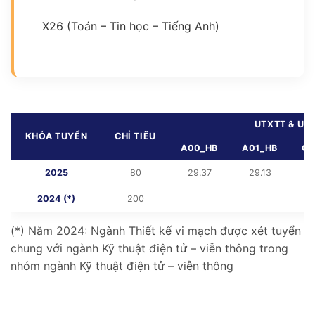
X26 (Toán – Tin học – Tiếng Anh)
UTXTT & UT
KHÓA TUYỂN
CHỈ TIÊU
A00_HB
A01_HB
C0
2025
80
29.37
29.13
2
2024 (*)
200
(*) Năm 2024: Ngành Thiết kế vi mạch được xét tuyển
chung với ngành Kỹ thuật điện tử – viễn thông trong
nhóm ngành Kỹ thuật điện tử – viễn thông