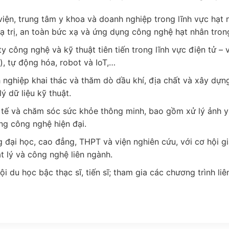
iện, trung tâm y khoa và doanh nghiệp trong lĩnh vực hạt 
xạ trị, an toàn bức xạ và ứng dụng công nghệ hạt nhân tron
y công nghệ và kỹ thuật tiên tiến trong lĩnh vực điện tử –
), tự động hóa, robot và IoT,…
nghiệp khai thác và thăm dò dầu khí, địa chất và xây dựn
lý dữ liệu kỹ thuật.
 tế và chăm sóc sức khỏe thông minh, bao gồm xử lý ảnh y k
ằng công nghệ hiện đại.
 đại học, cao đẳng, THPT và viện nghiên cứu, với cơ hội g
ật lý và công nghệ liên ngành.
ội du học bậc thạc sĩ, tiến sĩ; tham gia các chương trình li