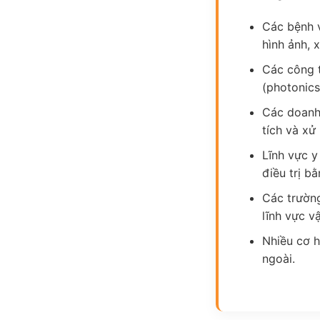
Các bệnh v
hình ảnh, 
Các công t
(photonics
Các doanh 
tích và xử 
Lĩnh vực y
điều trị b
Các trường
lĩnh vực v
Nhiều cơ h
ngoài.