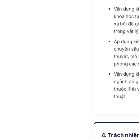
Vận dụng k
khoa học tự
xã hội để g
trong vật lý
Áp dụng kiế
chuyên sâu 
thuyết, mô
phỏng các q
Vận dụng k
ngành để gi
thuộc lĩnh v
thuật
4. Trách nhi