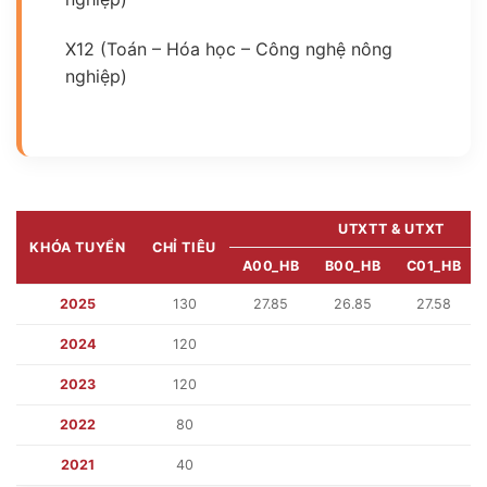
X12 (Toán – Hóa học – Công nghệ nông
nghiệp)
UTXTT & UTXT
KHÓA TUYỂN
CHỈ TIÊU
A00_HB
B00_HB
C01_HB
2025
130
27.85
26.85
27.58
2024
120
2023
120
2022
80
2021
40