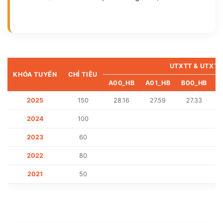
UTXTT & UTXT
KHÓA TUYỂN
CHỈ TIÊU
A00_HB
A01_HB
B00_HB
C
2025
150
28.16
27.59
27.33
2024
100
2023
60
2022
80
2021
50