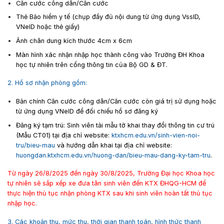
Căn cước công dân/Căn cước
Thẻ Bảo hiểm y tế (chụp đầy đủ nội dung từ ứng dụng VssID,
VNeID hoặc thẻ giấy)
Ảnh chân dung kích thước 4cm x 6cm
Màn hình xác nhận nhập học thành công vào Trường ĐH Khoa
học tự nhiên trên cổng thông tin của Bộ GD & ĐT.
2. Hồ sơ nhận phòng gồm:
Bản chính Căn cước công dân/Căn cước còn giá trị sử dụng hoặc
từ ứng dụng VNeID để đối chiếu hồ sơ đăng ký
Đăng ký tạm trú: Sinh viên tải mẫu tờ khai thay đổi thông tin cư trú
(Mẫu CT01) tại địa chỉ website:
ktxhcm.edu.vn/sinh-vien-noi-
tru/bieu-mau
và hướng dẫn khai tại địa chỉ website:
huongdan.ktxhcm.edu.vn/huong-dan/bieu-mau-dang-ky-tam-tru
.
Từ ngày 26/8/2025 đến ngày 30/8/2025, Trường Đại học Khoa học
tự nhiên sẽ sắp xếp xe đưa tân sinh viên đến KTX ĐHQG-HCM để
thực hiện thủ tục nhận phòng KTX sau khi sinh viên hoàn tất thủ tục
nhập học.
3. Các khoản thu, mức thu, thời gian thanh toán, hình thức thanh