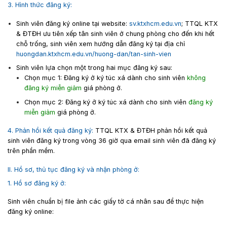
3. Hình thức đăng ký:
Sinh viên đăng ký online tại website:
sv.ktxhcm.edu.vn
; TTQL KTX
& ĐTĐH ưu tiên xếp tân sinh viên ở chung phòng cho đến khi hết
chỗ trống, sinh viên xem hướng dẫn đăng ký tại địa chỉ
huongdan.ktxhcm.edu.vn/huong-dan/tan-sinh-vien
Sinh viên lựa chọn một trong hai mục đăng ký sau:
Chọn mục 1: Đăng ký ở ký túc xá dành cho sinh viên
không
đăng ký miễn giảm
giá phòng ở.
Chọn mục 2: Đăng ký ở ký túc xá dành cho sinh viên
đăng ký
miễn giảm
giá phòng ở.
4. Phản hồi kết quả đăng ký:
TTQL KTX & ĐTĐH phản hồi kết quả
sinh viên đăng ký trong vòng 36 giờ qua email sinh viên đã đăng ký
trên phần mềm.
II. Hồ sơ, thủ tục đăng ký và nhận phòng ở:
1. Hồ sơ đăng ký ở:
Sinh viên chuẩn bị file ảnh các giấy tờ cá nhân sau để thực hiện
đăng ký online: