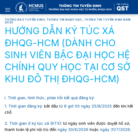
Skip
to
content
THÔNG BÁO TUYỂN SINH
,
THÔNG TIN NHẬP HỌC
,
THÔNG TIN TUYỂN SINH NĂM
2025
HƯỚNG DẪN KÝ TÚC XÁ
ĐHQG-HCM (DÀNH CHO
SINH VIÊN BẬC ĐẠI HỌC HỆ
CHÍNH QUY HỌC TẠI CƠ SỞ
KHU ĐÔ THỊ ĐHQG-HCM)
I. Thời gian, hình thức, phản hồi kết quả đăng ký:
1. Thời gian đăng ký:
bắt đầu
từ 8 giờ 00 ngày 25/8/2025
đến khi hết
chỗ
2. Thời gian ở ký túc xá (KTX):
từ ngày sinh viên được duyệt hồ sơ,
thanh toán lệ phí nội trú đến
ngày 30/6/2026
hoặc
ngày 31/7/2026
.