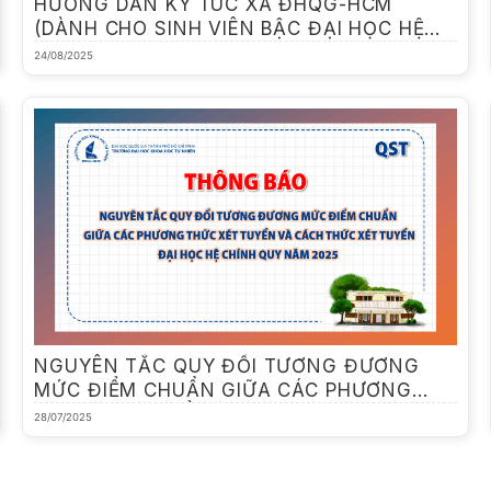
HƯỚNG DẪN KÝ TÚC XÁ ĐHQG-HCM
(DÀNH CHO SINH VIÊN BẬC ĐẠI HỌC HỆ
CHÍNH QUY HỌC TẠI CƠ SỞ KHU ĐÔ THỊ
24/08/2025
ĐHQG-HCM)
NGUYÊN TẮC QUY ĐỔI TƯƠNG ĐƯƠNG
MỨC ĐIỂM CHUẨN GIỮA CÁC PHƯƠNG
THỨC XÉT TUYỂN VÀ CÁCH THỨC XÉT
28/07/2025
TUYỂN ĐẠI HỌC HỆ CHÍNH QUY NĂM 2025