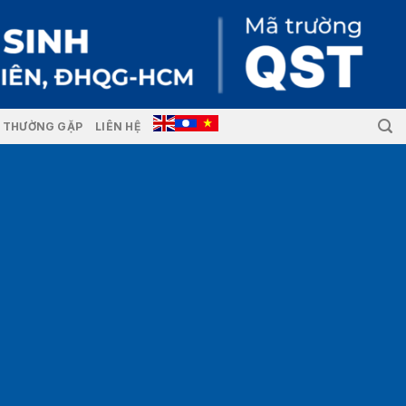
I THƯỜNG GẶP
LIÊN HỆ