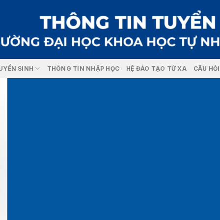
UYỂN SINH
THÔNG TIN NHẬP HỌC
HỆ ĐÀO TẠO TỪ XA
CÂU HỎ