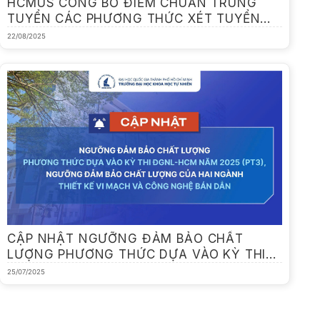
HCMUS CÔNG BỐ ĐIỂM CHUẨN TRÚNG
TUYỂN CÁC PHƯƠNG THỨC XÉT TUYỂN
NĂM 2025
22/08/2025
CẬP NHẬT NGƯỠNG ĐẢM BẢO CHẤT
LƯỢNG PHƯƠNG THỨC DỰA VÀO KỲ THI
ĐGNL-HCM NĂM 2025 (PT3), NGƯỠNG
25/07/2025
ĐẢM BẢO CHẤT LƯỢNG CỦA HAI NGÀNH
THIẾT KẾ VI MẠCH VÀ CÔNG NGHỆ BÁN
DẪN