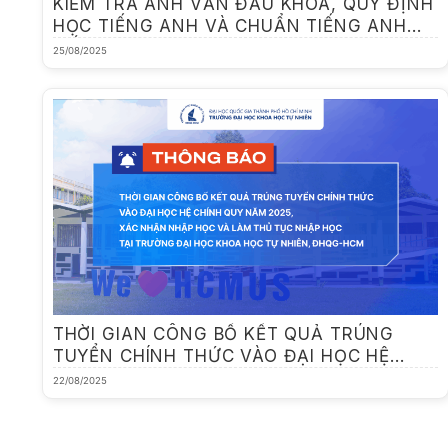
KIỂM TRA ANH VĂN ĐẦU KHÓA, QUY ĐỊNH
HỌC TIẾNG ANH VÀ CHUẨN TIẾNG ANH
ĐỐI VỚI SINH VIÊN ĐẠI HỌC HỆ CHÍNH
25/08/2025
QUY KHÓA TUYỂN 2025
THỜI GIAN CÔNG BỐ KẾT QUẢ TRÚNG
TUYỂN CHÍNH THỨC VÀO ĐẠI HỌC HỆ
CHÍNH QUY NĂM 2025, XÁC NHẬN NHẬP
22/08/2025
HỌC VÀ LÀM THỦ TỤC NHẬP HỌC